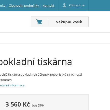
Přihlásit se
inky
Obchodní podmínky
Kontakt
Nákupní košík
okladní tiskárna
ychlá tiskárna pokladních účtenek nebo lístků s rychlostí
50mm/s
etailní informace
3 560 Kč
bez DPH