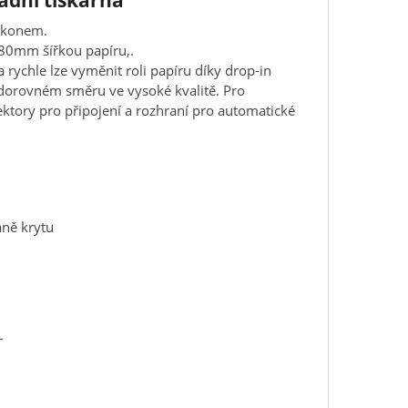
adní tiskárna
výkonem.
 80mm šířkou papíru,.
 rychle lze vyměnit roli papíru díky drop-in
odorovném směru ve vysoké kvalitě. Pro
ktory pro připojení a rozhraní pro automatické
aně krytu
T