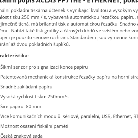
tailní popis ACLAS PP71HE - ETHERNET, pokl
ální pokladní tiskárna účtenek s vynikající kvalitou a vysokým 
lost tisku 250 mm / s, vybavená automatickou řezačkou papíru,
yjímečně tichá, má brilantní tisk a automatickou řezačku. Snadno a
ému. Nabízí také tisk grafiky a čárových kódů ve svislém nebo v
ojení je použito sériové rozhraní. Standardem jsou výměnné kone
írání až dvou pokladních šuplíků.
rakteristika:
Šikmí senzor pro signalizaci konce papíru
Patentovaná mechanická konstrukce řezačky papíru na horní str
Snadné zakládání papíru
Vysoká rychlost tisku: 250mm/s
Šíře papíru: 80 mm
Více komunikačních modulů: sériové, paralelní, USB, Ethernet, B
Možnost osazení fiskální paměti
Česká znaková sada