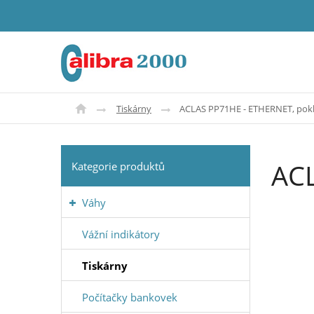
Tiskárny
ACLAS PP71HE - ETHERNET, pokl
ACL
Kategorie produktů
Váhy
Vážní indikátory
Tiskárny
Počítačky bankovek