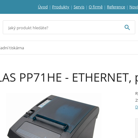
Úvod
Produkty
Servis
O firmě
Reference
Nov
adní tiskárna
AS PP71HE - ETHERNET, p
R
2
D