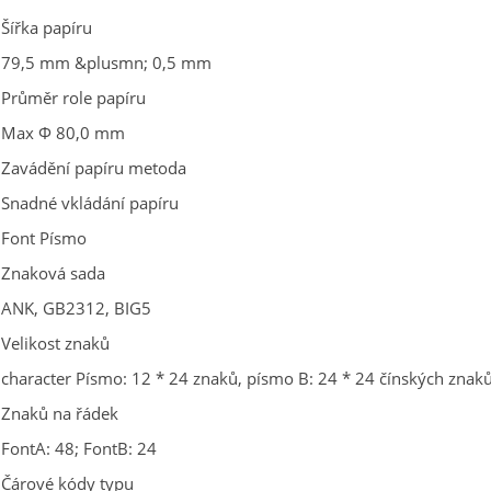
Šířka papíru
79,5 mm &plusmn; 0,5 mm
Průměr role papíru
Max Φ 80,0 mm
Zavádění papíru metoda
Snadné vkládání papíru
Font Písmo
Znaková sada
ANK, GB2312, BIG5
Velikost znaků
character Písmo: 12 * 24 znaků, písmo B: 24 * 24 čínských znak
Znaků na řádek
FontA: 48; FontB: 24
Čárové kódy typu