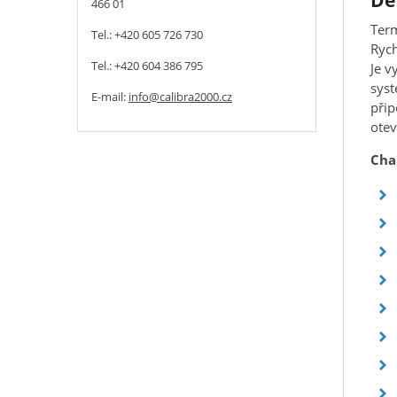
De
466 01
Term
Tel.: +420 605 726 730
Rych
Tel.: +420 604 386 795
Je v
syst
E-mail:
info@calibra2000.cz
přip
otev
Cha