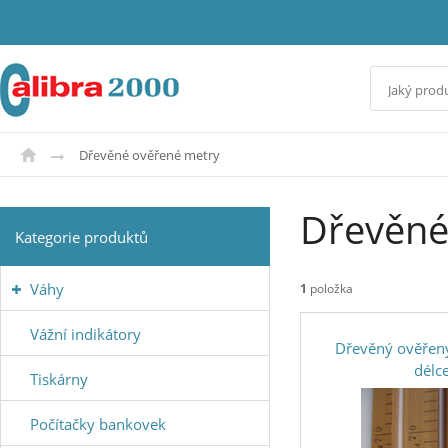
Dřevěné ověřené metry
Dřevěné
Kategorie produktů
Váhy
1
položka
Vážní indikátory
Dřevěný ověřen
délc
Tiskárny
Počítačky bankovek