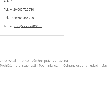
466 01
Tel.: +420 605 726 730
Tel.: +420 604 386 795
E-mail:
info@calibra2000.cz
© 2026, Calibra 2000 – všechna práva vyhrazena
Prohlášení o přístupnosti
|
Podmínky užití
|
Ochrana osobních údajů
|
Map