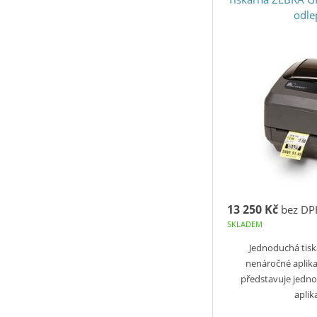
odl
13 250 Kč
bez DP
SKLADEM
Jednoduchá tis
nenáročné aplik
představuje jedn
apli