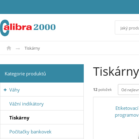
Tiskárny
Tiskárny
Kategorie produktů
Váhy
12
položek
Od nejlev
Vážní indikátory
Etiketovac
programov
Tiskárny
Počítačky bankovek