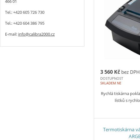
466 01
Tel.: +420 605 726 730
Tel.: +420 604 386 795
E-mail:
info@calibra2000.cz
3 560 Kč
bez DPH
DOSTUPNOST
SKLADEM NE
Rychlá tiskárna pok
lístků s rych
Termotiskárna vá
ARG