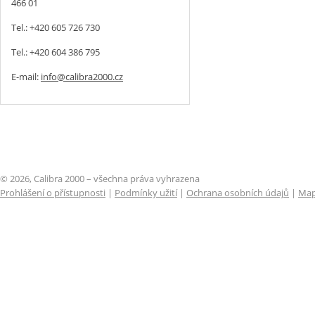
466 01
Tel.: +420 605 726 730
Tel.: +420 604 386 795
E-mail:
info@calibra2000.cz
© 2026, Calibra 2000 – všechna práva vyhrazena
Prohlášení o přístupnosti
|
Podmínky užití
|
Ochrana osobních údajů
|
Map