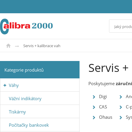
Servis + kalibrace vah
Servis +
Kategorie produktů
Poskytujeme
záruční
Váhy
Digi
An
Vážní indikátory
CAS
C-
Tiskárny
Ohaus
Sy
Počítačky bankovek