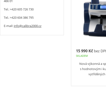
466 01
Tel.: +420 605 726 730
Tel.: +420 604 386 795
E-mail:
info@calibra2000.cz
15 990 Kč
bez DP
SKLADEM
Nová výkonná a sp
s hodnotovým i k
vytříděnýc