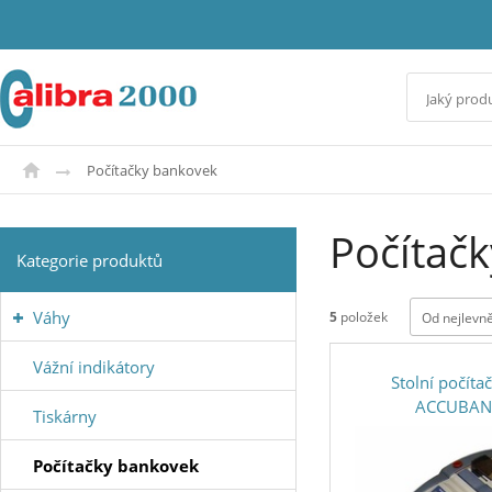
Počítačky bankovek
Počítač
Kategorie produktů
Váhy
5
položek
Od nejlevně
Vážní indikátory
Stolní počít
ACCUBAN
Tiskárny
Počítačky bankovek