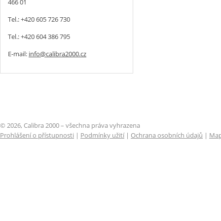
466 01
Tel.: +420 605 726 730
Tel.: +420 604 386 795
E-mail:
info@calibra2000.cz
© 2026, Calibra 2000 – všechna práva vyhrazena
Prohlášení o přístupnosti
|
Podmínky užití
|
Ochrana osobních údajů
|
Map