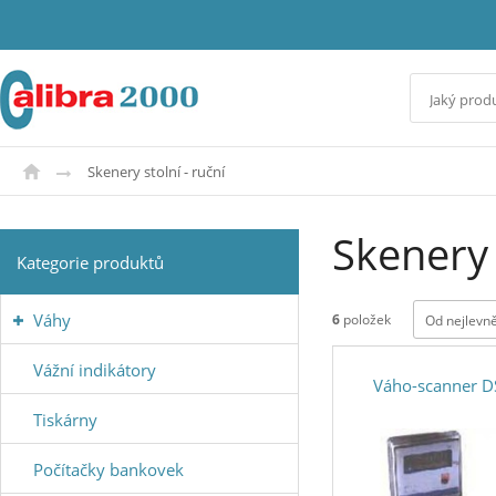
Skenery stolní - ruční
Skenery 
Kategorie produktů
Váhy
6
položek
Od nejlevně
Vážní indikátory
Váho-scanner 
Tiskárny
Počítačky bankovek