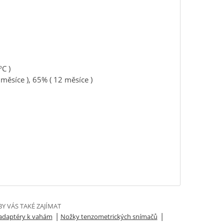
°C )
 měsíce ), 65% ( 12 měsíce )
Y VÁS TAKÉ ZAJÍMAT
|
|
 adaptéry k vahám
Nožky tenzometrických snímačů