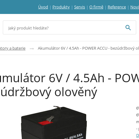
Úvod
Produkty
Servis
O firmě
Reference
Nov
ory a baterie
Akumulátor 6V / 4.5Ah - POWER ACCU - bezúdržbový o
mulátor 6V / 4.5Ah - PO
údržbový olověný
6
6
m
-
D