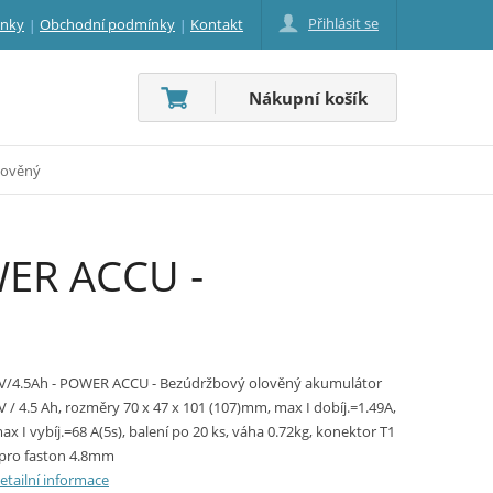
Přihlásit se
inky
Obchodní podmínky
Kontakt
Nákupní košík
lověný
WER ACCU -
V/4.5Ah - POWER ACCU - Bezúdržbový olověný akumulátor
V / 4.5 Ah, rozměry 70 x 47 x 101 (107)mm, max I dobíj.=1.49A,
ax I vybíj.=68 A(5s), balení po 20 ks, váha 0.72kg, konektor T1
 pro faston 4.8mm
etailní informace