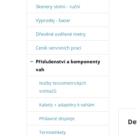
Skenery stolní - ruční
Výprodej - bazar
Dřevěné ověřené metry
Ceník servisních prací
Příslušenství a komponenty
vah
Nožky tenzometrických
snímačů
Kabely + adaptéry k vahám
Přídavné displeje
De
Termoetikety