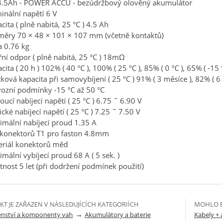
4.5Ah - POWER ACCU - bezúdržbový olověný akumulátor
nální napětí 6 V
cita ( plně nabitá, 25 °C ) 4.5 Ah
ěry 70 × 48 × 101 × 107 mm (včetně kontaktů)
 0.76 kg
řní odpor ( plně nabitá, 25 °C ) 18mΩ
cita ( 20 h ) 102% ( 40 °C ), 100% ( 25 °C ), 85% ( 0 °C ), 65% ( -15 
ková kapacita při samovybíjení ( 25 °C ) 91% ( 3 měsíce ), 82% ( 6
ozní podmínky -15 °C až 50 °C
oucí nabíjecí napětí ( 25 °C ) 6.75 ˜ 6.90 V
ické nabíjecí napětí ( 25 °C ) 7.25 ˜ 7.50 V
mální nabíjecí proud 1.35 A
 konektorů T1 pro faston 4.8mm
eriál konektorů měd
mální vybíjecí proud 68 A ( 5 sek. )
tnost 5 let (při dodržení podmínek použití)
T JE ZAŘAZEN V NÁSLEDUJÍCÍCH KATEGORIÍCH
MOHLO B
→
šenství a komponenty vah
Akumulátory a baterie
Kabely +