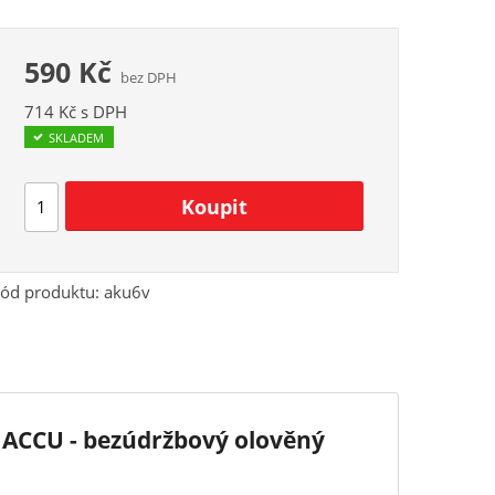
590 Kč
bez DPH
714 Kč s DPH
SKLADEM
ód produktu:
aku6v
R ACCU - bezúdržbový olověný