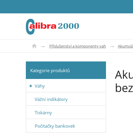
Příslušenství a komponenty vah
Akumulát
Aku
Kategorie produktů
bez
Váhy
Vážní indikátory
Tiskárny
Počítačky bankovek