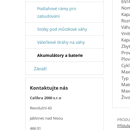
6V/
Nomi
Podlahové rámy pro
Kapa
zabudování
Rozm
Váha
Stolky pod můstkové váhy
Vnit
Kapa
Válečkové dráhy na váhy
Zbyt
Prov
Akumulátory a baterie
Plov
Cykl
Závaží
Maxi
Typ
Mat
Kontaktujte nás
Maxi
Živo
Calibra 2000 s.r.o
Revoluční 43
Jablonec nad Nisou
PRODUK
Příslu
466 01