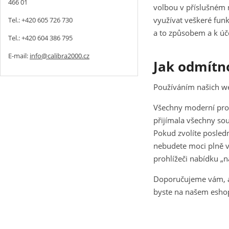
466 01
volbou v příslušném n
využívat veškeré funk
Tel.: +420 605 726 730
a to způsobem a k ú
Tel.: +420 604 386 795
E-mail:
info@calibra2000.cz
Jak odmítn
Používáním našich we
Všechny moderní proh
přijímala všechny so
Pokud zvolíte posled
nebudete moci plně vy
prohlížeči nabídku „n
Doporučujeme vám, ab
byste na našem eshop