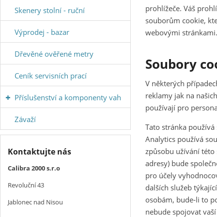
prohlížeče. Váš proh
Skenery stolní - ruční
souborům cookie, kte
Výprodej - bazar
webovými stránkami. M
Dřevěné ověřené metry
Soubory coo
Ceník servisních prací
V některých případec
reklamy jak na našic
Příslušenství a komponenty vah
používají pro persona
Závaží
Tato stránka používá 
Analytics používá so
Kontaktujte nás
způsobu užívání této 
adresy) bude společn
Calibra 2000 s.r.o
pro účely vyhodnocová
Revoluční 43
dalších služeb týkají
osobám, bude-li to p
Jablonec nad Nisou
nebude spojovat vaší 