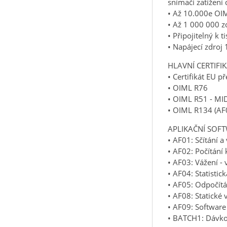
snímači zatížení
• Až 10.000e OIM
• Až 1 000 000 zo
• Připojitelný k
• Napájecí zdroj
HLAVNÍ CERTIFI
• Certifikát EU 
• OIML R76
• OIML R51 - MI
• OIML R134 (AF
APLIKAČNÍ SOF
• AF01: Sčítání a
• AF02: Počítání 
• AF03: Vážení - 
• AF04: Statistic
• AF05: Odpočítá
• AF08: Statické
• AF09: Software
• BATCH1: Dávkov