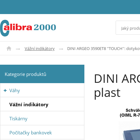
Vážní indikátory
DINI ARGEO 3590ET8 ''TOUCH'': dotykový
DINI ARG
Kategorie produktů
plast
Váhy
Vážní indikátory
Tiskárny
Počítačky bankovek