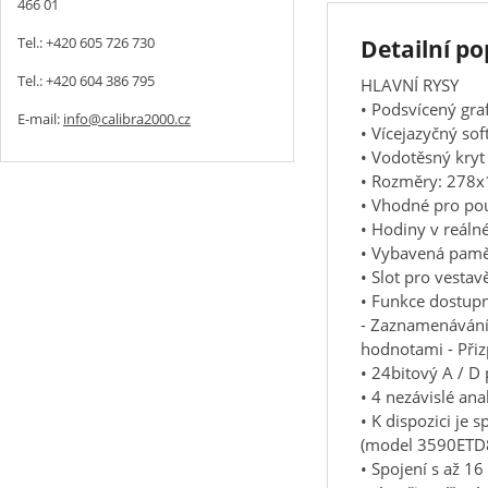
466 01
Tel.: +420 605 726 730
Detailní po
Tel.: +420 604 386 795
HLAVNÍ RYSY
• Podsvícený gra
E-mail:
info@calibra2000.cz
• Vícejazyčný so
• Vodotěsný kryt
• Rozměry: 278
• Vhodné pro pou
• Hodiny v reáln
• Vybavená paměť
• Slot pro vesta
• Funkce dostup
- Zaznamenávání 
hodnotami - Při
• 24bitový A / D 
• 4 nezávislé an
• K dispozici je 
(model 3590ETD8
• Spojení s až 1