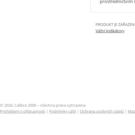
prostřednictvím
PRODUKT JE ZAŘAZEN
Vážní indikátory
© 2026, Calibra 2000 – všechna práva vyhrazena
Prohlášení o přístupnosti
|
Podmínky užití
|
Ochrana osobních údajů
|
Map