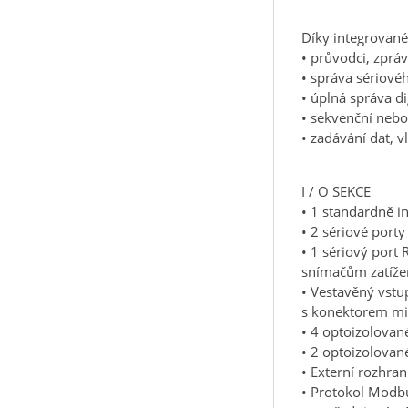
Díky integrované
• průvodci, zprá
• správa sériové
• úplná správa di
• sekvenční nebo
• zadávání dat, v
I / O SEKCE
• 1 standardně in
• 2 sériové port
• 1 sériový port 
snímačům zatíže
• Vestavěný vstu
s konektorem min
• 4 optoizolované
• 2 optoizolované
• Externí rozhran
• Protokol Modbu