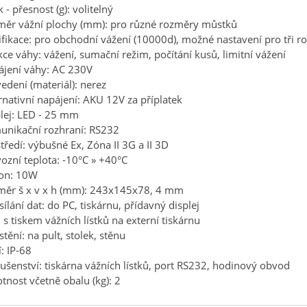
k - přesnost (g): volitelný
měr vážní plochy (mm): pro různé rozměry můstků
ifikace: pro obchodní vážení (10000d), možné nastavení pro tři r
ce váhy: vážení, sumační režim, počítání kusů, limitní vážení
jení váhy: AC 230V
edení (materiál): nerez
rnativní napájení: AKU 12V za příplatek
lej: LED - 25 mm
unikační rozhraní: RS232
tředí: výbušné Ex, Zóna II 3G a II 3D
ozní teplota: -10°C » +40°C
kon: 10W
měr š x v x h (mm): 243x145x78, 4 mm
ílání dat: do PC, tiskárnu, přídavný displej
: s tiskem vážních lístků na externí tiskárnu
tění: na pult, stolek, stěnu
í: IP-68
lušenství: tiskárna vážních lístků, port RS232, hodinový obvod
nost včetně obalu (kg): 2