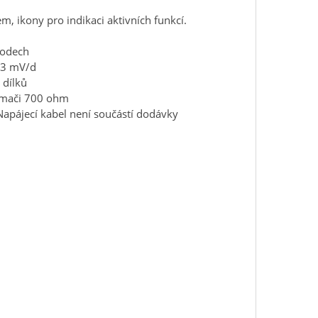
, ikony pro indikaci aktivních funkcí.
 bodech
0,3 mV/d
 dílků
ímači 700 ohm
Napájecí kabel není součástí dodávky