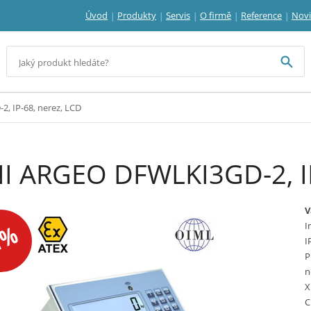
Úvod
Produkty
Servis
O firmě
Reference
Nov
, IP-68, nerez, LCD
I ARGEO DFWLKI3GD-2, IP
V
1%
I
I
P
n
X
C