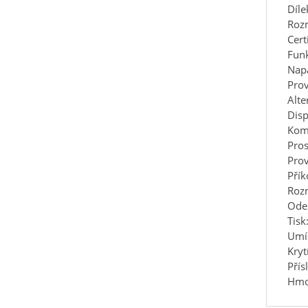
Díle
Roz
Cert
Funk
Napá
Prov
Alte
Disp
Kom
Pros
Prov
Pří
Roz
Odes
Tisk
Umís
Kryt
Přís
Hmot