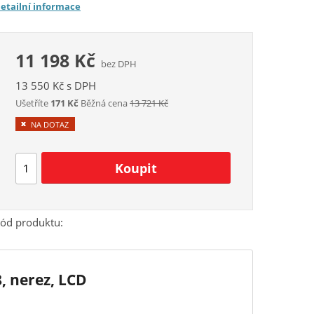
etailní informace
11 198 Kč
bez DPH
13 550 Kč s DPH
Ušetříte
171 Kč
Běžná cena
13 721 Kč
NA DOTAZ
ód produktu:
, nerez, LCD