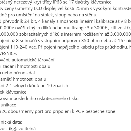
těsný nerezový kryt třídy IP68 se 17 tlačítky klávesnice.
vícený 6.místný LCD displej velikosti 25mm s vysokým kontrastem
né pro umístění na stolek, sloup nebo na stěnu.
D převodník 24 bit, 4 kanály s možností lineární kalibrace až v 8
0.000e ověřitelných dílků nebo multirange 3 x 3000E , citlivost 
.000.000 zobrazitelných dílků s interním rozlišením až 3.000.000
pojení až 8 snímačů s vstupním odporem 350 ohm nebo až 16 sn
jení 110-240 Vac. Připojení napájecího kabelu přes průchodku. 
VESNICE:
vání, automatické tárování
í zadání hmotnosti obalu
u nebo přenos dat
pamětí hmotnosti obalu
ní 2 číselných kódů po 10 znacích
k klávesnice
ování posledního uskutečněného tisku
unikace
2C obousměrný port pro připojení k PC v bezpečné zóně
nická data:
vost (kg): volitelná