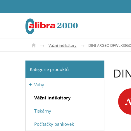
Vážní indikátory
DINI ARGEO DFWLKI3GD-2
DIN
Kategorie produktů
Váhy
-
Vážní indikátory
Tiskárny
Počítačky bankovek