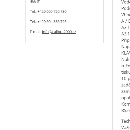
466 01
Vodo
Pods
Tel.: +420 605 726 730
Vhod
A / 
Tel.: +420 604 386 795
Až 1
E-mail:
info@calibra2000.cz
Až 1
Při
Napá
KLÁ
Nulo
ručn
tisk
10 
zadá
záme
opak
Kom
RS23
Tech
Váži