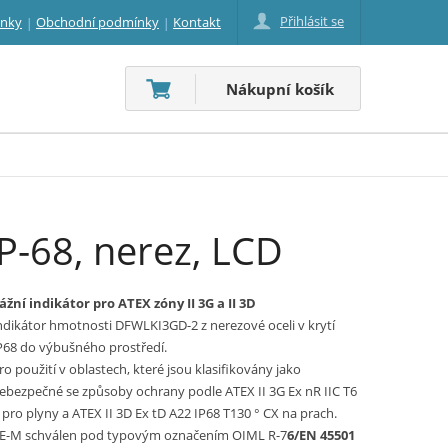
Přihlásit se
inky
Obchodní podmínky
Kontakt
Nákupní košík
-68, nerez, LCD
ážní indikátor pro ATEX zóny II 3G a II 3D
ndikátor hmotnosti DFWLKI3GD-2 z nerezové oceli v krytí
P68 do výbušného prostředí.
ro použití v oblastech, které jsou klasifikovány jako
ebezpečné se způsoby ochrany podle ATEX II 3G Ex nR IIC T6
 pro plyny a ATEX II 3D Ex tD A22 IP68 T130 ° CX na prach.
E-M schválen pod typovým označením OIML R-7
6/EN 45501