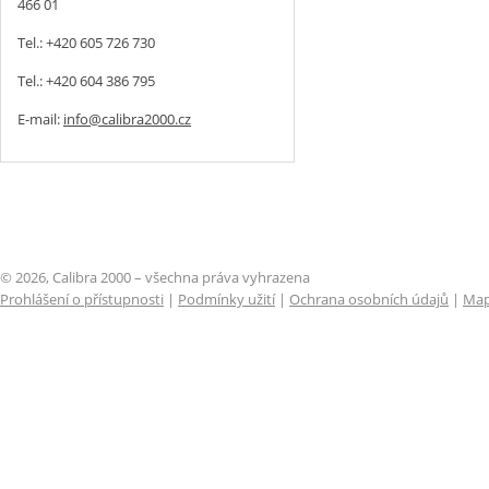
466 01
Tel.: +420 605 726 730
Tel.: +420 604 386 795
E-mail:
info@calibra2000.cz
© 2026, Calibra 2000 – všechna práva vyhrazena
Prohlášení o přístupnosti
|
Podmínky užití
|
Ochrana osobních údajů
|
Map