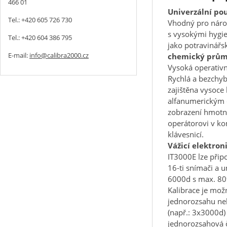
466 01
Univerzální pou
Tel.: +420 605 726 730
Vhodný pro nároč
s vysokými hygi
Tel.: +420 604 386 795
jako potravinářs
E-mail:
info@calibra2000.cz
chemický prům
Vysoká operativ
Rychlá a bezchyb
zajištěna vysoce
alfanumerickým 
zobrazení hmotno
operátorovi v k
klávesnicí.
Vážicí elektron
IT3000E lze připo
16-ti snímači a 
6000d s max. 80
Kalibrace je mož
jednorozsahu ne
(např.: 3x3000d)
jednorozsahová č