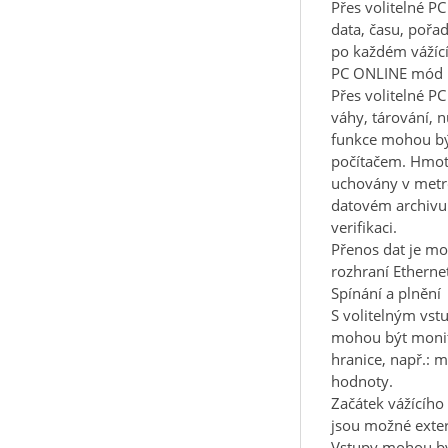
Přes volitelné PC
data, času, pořa
po každém vážíc
PC ONLINE mód
Přes volitelné PC
váhy, tárování, n
funkce mohou bý
počítačem. Hmot
uchovány v metr
datovém archivu
verifikaci.
Přenos dat je mo
rozhraní Etherne
Spínání a plnění
S volitelným vs
mohou být moni
hranice, např.: 
hodnoty.
Začátek vážícího 
jsou možné exter
Vstupy mohou bý