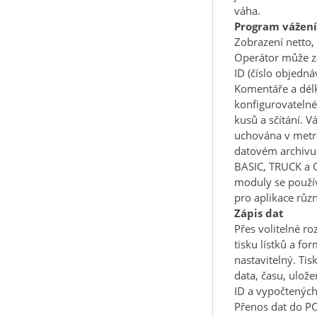
váha.
Program vážení
Zobrazení netto, 
Operátor může za
ID (číslo objedná
Komentáře a dél
konfigurovatelné
kusů a sčítání. V
uchována v metr
datovém archivu
BASIC, TRUCK a 
moduly se použív
pro aplikace různ
Zápis dat
Přes volitelné ro
tisku lístků a fo
nastavitelný. Tisk
data, času, ulož
ID a vypočtenýc
Přenos dat do P