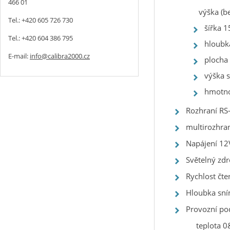
466 01
výška (b
Tel.: +420 605 726 730
šířka 
Tel.: +420 604 386 795
hloub
E-mail:
info@calibra2000.cz
plocha
výška 
hmotno
Rozhraní RS
multirozhra
Napájení 12
Světelný zdro
Rychlost čte
Hloubka sn
Provozní p
teplota 0