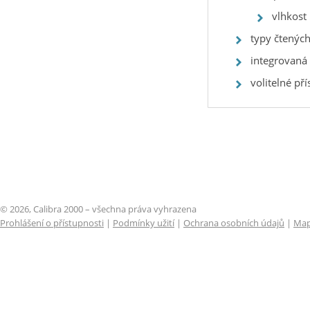
vlhkost 
typy čtenýc
integrovaná
volitelné př
© 2026, Calibra 2000 – všechna práva vyhrazena
Prohlášení o přístupnosti
|
Podmínky užití
|
Ochrana osobních údajů
|
Map