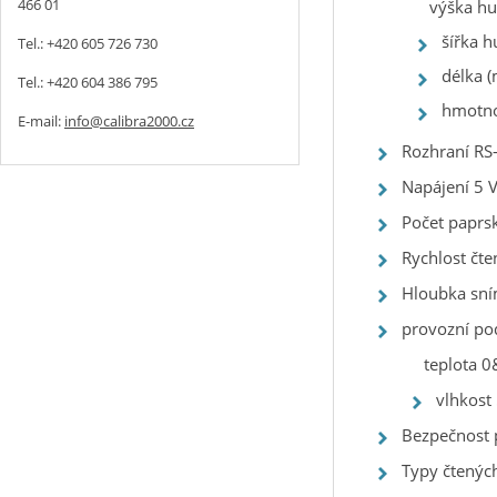
466 01
výška h
šířka 
Tel.: +420 605 726 730
délka 
Tel.: +420 604 386 795
hmotno
E-mail:
info@calibra2000.cz
Rozhraní RS
Napájení 5 V
Počet paprs
Rychlost čte
Hloubka sn
provozní p
teplota 0
vlhkost 
Bezpečnost 
Typy čtenýc