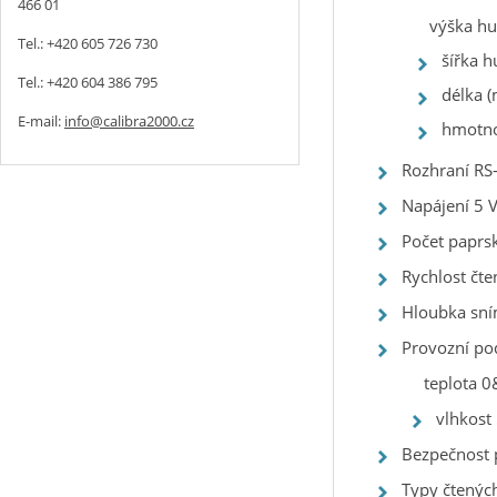
466 01
výška h
Tel.: +420 605 726 730
šířka 
Tel.: +420 604 386 795
délka 
E-mail:
info@calibra2000.cz
hmotno
Rozhraní RS
Napájení 5 V
Počet paprs
Rychlost čte
Hloubka sn
Provozní p
teplota 0
vlhkost 
Bezpečnost 
Typy čtenýc