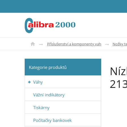
Příslušenství a komponenty vah
Nožky t
Níz
Kategorie produktů
213
Váhy
Vážní indikátory
Tiskárny
Počítačky bankovek