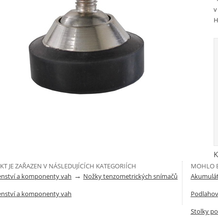
v
H
K
T JE ZAŘAZEN V NÁSLEDUJÍCÍCH KATEGORIÍCH
MOHLO B
→
šenství a komponenty vah
Nožky tenzometrických snímačů
Akumulát
šenství a komponenty vah
Podlahov
Stolky p