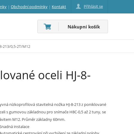
Přihlásit se
inky
Obchodní podmínky
Kontakt
Nákupní košík
-8-213/0,5-2T/M12
lované oceli HJ-8-
yvná nízkoprofilová stavitelná nožka HJ-8-213 z poniklované
celi s gumovou základnou pro snímače H8C-0,5 až 2 tuny, se
ávitem M12. Průměr základny 60mm.
 Snadná instalace
 Automatické centrování při vychýlení ze základní polohy