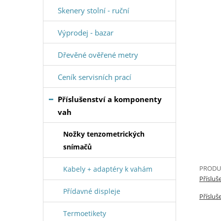
Skenery stolní - ruční
Výprodej - bazar
Dřevěné ověřené metry
Ceník servisních prací
Příslušenství a komponenty
vah
Nožky tenzometrických
snímačů
PRODUK
Kabely + adaptéry k vahám
Příslu
Přídavné displeje
Příslu
Termoetikety