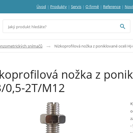
Úvod
Produkty
Servis
O firmě
Reference
Nov
enzometrických snímačů
Nízkoprofilová nožka z poniklované oceli HJ
koprofilová nožka z ponik
/0,5-2T/M12
K
o
z
-
-