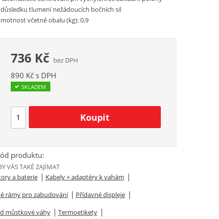
 důsledku tlumení nežádoucích bočních sil
motnost včetně obalu (kg): 0,9
736 Kč
bez DPH
890 Kč s DPH
SKLADEM
ód produktu:
Y VÁS TAKÉ ZAJÍMAT
|
|
ory a baterie
Kabely + adaptéry k vahám
|
|
é rámy pro zabudování
Přídavné displeje
|
|
od můstkové váhy
Termoetikety