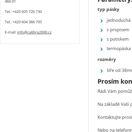
466 01
typ pásky
Tel.: +420 605 726 730
jednoduchá
Tel.: +420 604 386 795
s propisem
E-mail:
info@calibra2000.cz
s potiskem
termopáska
rozměry
šíře od 38
Prosím kon
Rádi Vám pomůže
Na základě Vaší
Kontaktujte pro
Nebo na telefon