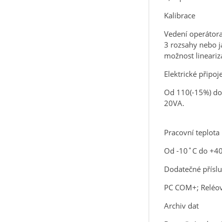
Kalibrace
Vedení operátor
3 rozsahy nebo 
možnost lineariz
Elektrické připoj
Od 110(-15%) do 
20VA.
Pracovní teplota
Od -10˚C do +40˚
Dodatečné příslu
PC COM+; Reléov
Archiv dat