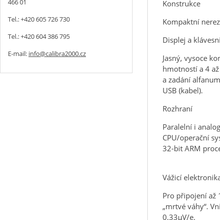
466 01
Konstrukce
Tel.: +420 605 726 730
Kompaktní nerezo
Tel.: +420 604 386 795
Displej a klávesn
E-mail:
info@calibra2000.cz
Jasný, vysoce kon
hmotností a 4 až
a zadání alfanum
USB (kabel).
Rozhraní
Paralelní i analo
CPU/operační sy
32-bit ARM proc
Vážicí elektronik
Pro připojení a
„mrtvé váhy“. Vni
0,33µV/e.