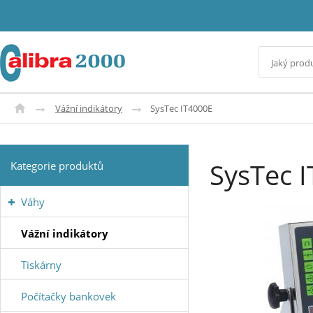
Vážní indikátory
SysTec IT4000E
SysTec 
Kategorie produktů
Váhy
Vážní indikátory
Tiskárny
Počítačky bankovek