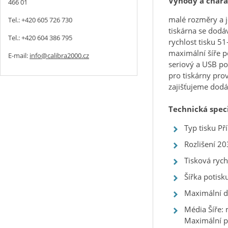
Výhody a chara
466 01
malé rozměry a 
Tel.: +420 605 726 730
tiskárna se dodá
Tel.: +420 604 386 795
rychlost tisku 
maximální šíře 
E-mail:
info@calibra2000.cz
seriový a USB po
pro tiskárny pro
zajišťujeme dodá
Technická spec
Typ tisku Př
Rozlišení 2
Tisková ryc
Šířka potis
Maximální d
Média Šíře:
Maximální 