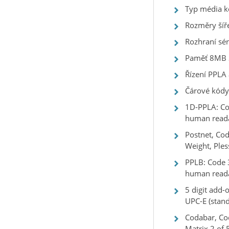
Typ média k
Rozměry šíř
Rozhraní sé
Paměť 8MB S
Řízení PPLA
Čárové kódy
1D-PPLA: Cod
human reada
Postnet, Co
Weight, Ple
PPLB: Code 3
human readab
5 digit add-
UPC-E (stand
Codabar, Co
Matrix 2 of 