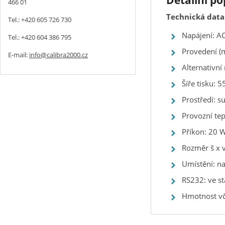
Detailní po
466 01
Technická data
Tel.: +420 605 726 730
Napájení: A
Tel.: +420 604 386 795
Provedení (m
E-mail:
info@calibra2000.cz
Alternativní
Šíře tisku:
Prostředí: s
Provozní te
Příkon: 20 
Rozměr š x v
Umístění: na 
RS232: ve s
Hmotnost vč