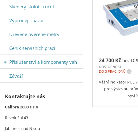
Skenery stolní - ruční
Výprodej - bazar
Dřevěné ověřené metry
Ceník servisních prací
24 700 Kč
bez DP
Příslušenství a komponenty vah
DOSTUPNOST
i
DO 3 PRAC. DNŮ
Závaží
Vážní indikátor PUE 
pro výstavbu prů
syst
Kontaktujte nás
Calibra 2000 s.r.o
Revoluční 43
Jablonec nad Nisou