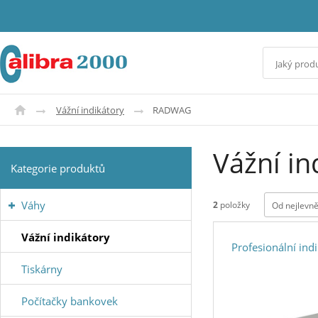
Vážní indikátory
RADWAG
Vážní i
Kategorie produktů
Váhy
2
položky
Od nejlevně
Vážní indikátory
Profesionální ind
Tiskárny
Počítačky bankovek