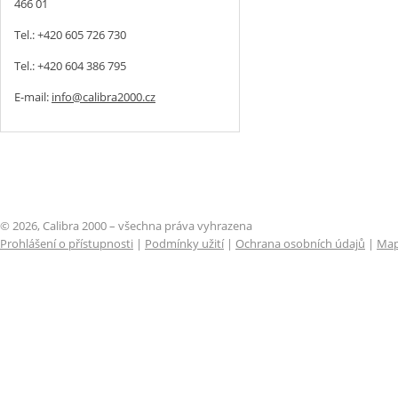
466 01
Tel.: +420 605 726 730
Tel.: +420 604 386 795
E-mail:
info@calibra2000.cz
© 2026, Calibra 2000 – všechna práva vyhrazena
Prohlášení o přístupnosti
|
Podmínky užití
|
Ochrana osobních údajů
|
Map