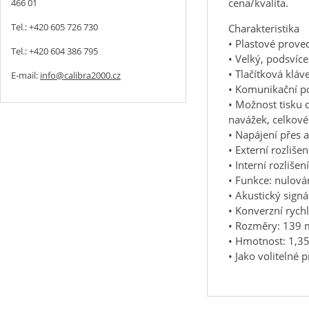
cena/kvalita.
466 01
Tel.: +420 605 726 730
Charakteristika
• Plastové proved
Tel.: +420 604 386 795
• Velký, podsvíce
• Tlačítková kláv
E-mail:
info@calibra2000.cz
• Komunikační po
• Možnost tisku 
navážek, celkov
• Napájení přes 
• Externí rozliš
• Interní rozliše
• Funkce: nulován
• Akustický signá
• Konverzní rych
• Rozměry: 139
• Hmotnost: 1,3
• Jako volitelné