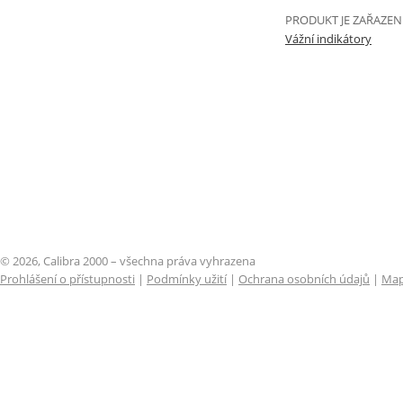
PRODUKT JE ZAŘAZEN
Vážní indikátory
© 2026, Calibra 2000 – všechna práva vyhrazena
Prohlášení o přístupnosti
|
Podmínky užití
|
Ochrana osobních údajů
|
Map