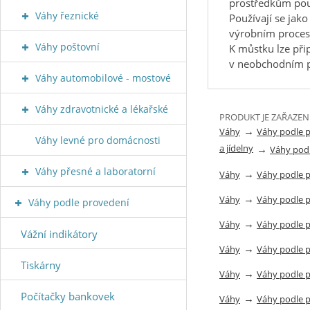
prostředkům po
Váhy řeznické
Používají se jako
výrobním proces
Váhy poštovní
K můstku lze při
v neobchodním pr
Váhy automobilové - mostové
Váhy zdravotnické a lékařské
PRODUKT JE ZAŘAZEN
→
Váhy
Váhy podle 
Váhy levné pro domácnosti
a jídelny
→
Váhy pod
Váhy přesné a laboratorní
→
Váhy
Váhy podle 
→
Váhy
Váhy podle 
Váhy podle provedení
→
Váhy
Váhy podle 
Vážní indikátory
→
Váhy
Váhy podle 
Tiskárny
→
Váhy
Váhy podle 
Počítačky bankovek
→
Váhy
Váhy podle 