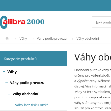
Váhy
Váhy podle provozu
Váhy obchodní
Váhy ob
Kategorie produktů
Obchodní pultové váhy s
Váhy
určeny pro vážení zboží,
a výpočet ceny. Některé
Váhy podle provozu
displej. Více informací n
váhy s tímto symbolem j
Váhy obchodní
použit pro výpočet ceny 
váhy s tímto symbolem j
Váhy bez tisku nízké
sloužit pro kontrolní váže