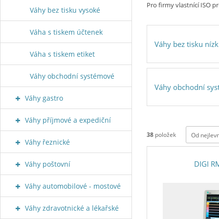
Pro firmy vlastnící ISO 
Váhy bez tisku vysoké
Váha s tiskem účtenek
Váhy bez tisku níz
Váha s tiskem etiket
Váhy obchodní systémové
Váhy obchodní sy
Váhy gastro
Váhy příjmové a expediční
38
položek
Od nejlev
Váhy řeznické
DIGI R
Váhy poštovní
Váhy automobilové - mostové
Váhy zdravotnické a lékařské