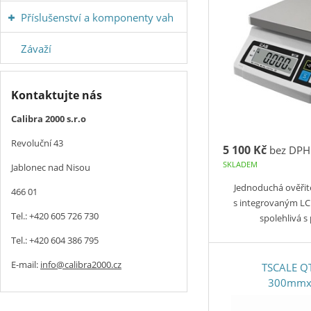
Příslušenství a komponenty vah
Závaží
Kontaktujte nás
Calibra 2000 s.r.o
Revoluční 43
5 100 Kč
bez DPH
SKLADEM
Jablonec nad Nisou
Jednoduchá ověřite
466 01
s integrovaným LC
Tel.: +420 605 726 730
spolehlivá 
Tel.: +420 604 386 795
E-mail:
info@calibra2000.cz
TSCALE QT
300mm