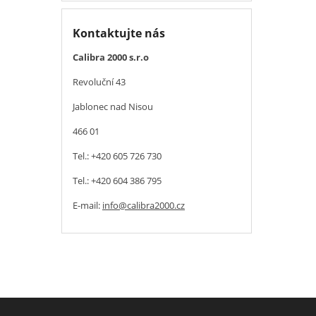
Kontaktujte nás
Calibra 2000 s.r.o
Revoluční 43
Jablonec nad Nisou
466 01
Tel.: +420 605 726 730
Tel.: +420 604 386 795
E-mail:
info@calibra2000.cz
© 2026, Calibra 2000 – všechna práva vyhrazena