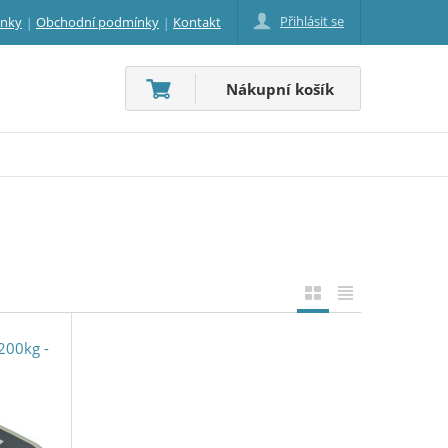
Přihlásit se
inky
Obchodní podmínky
Kontakt
Nákupní košík
200kg -