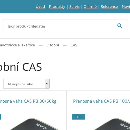
Úvod
Produkty
Servis
O firmě
Reference
Nov
avotnické a lékařské
Osobní
CAS
obní CAS
Od nejlevnějšího
nosná váha CAS PB 30/60kg
Přenosná váha CAS PB 100/
TOP