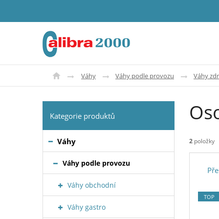
Váhy
Váhy podle provozu
Váhy zdr
Os
Kategorie produktů
Váhy
2
položky
Váhy podle provozu
Pře
Váhy obchodní
TOP
Váhy gastro