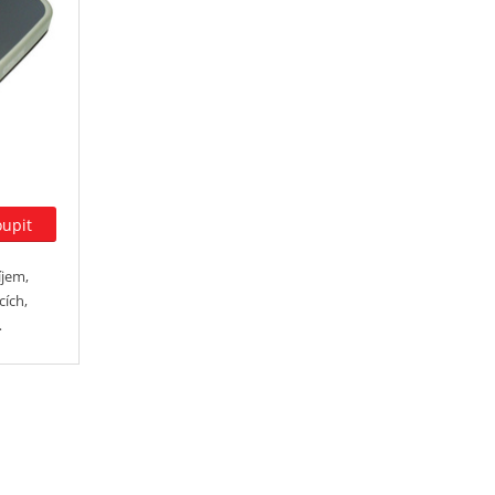
íjem,
cích,
…