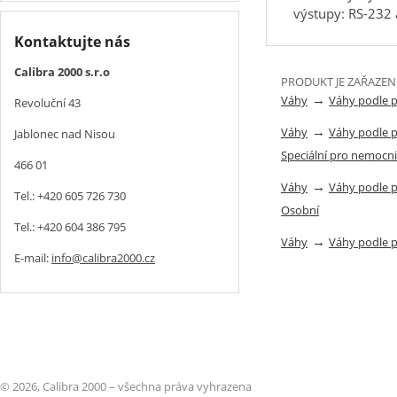
výstupy: RS-232 a
Kontaktujte nás
Calibra 2000 s.r.o
PRODUKT JE ZAŘAZEN
→
Váhy
Váhy podle 
Revoluční 43
→
Váhy
Váhy podle 
Jablonec nad Nisou
Speciální pro nemocn
466 01
→
Váhy
Váhy podle 
Tel.: +420 605 726 730
Osobní
Tel.: +420 604 386 795
→
Váhy
Váhy podle 
E-mail:
info@calibra2000.cz
© 2026, Calibra 2000 – všechna práva vyhrazena