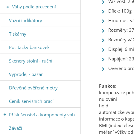
Váživost: 25
Váhy podle provedení
Dílek: 100g
Vážní indikátory
Hmotnost vá
Rozměry: 3
Tiskárny
Rozměry váž
Počítačky bankovek
Displej: 6 m
Napájení: 2
Skenery stolní - ruční
Ověřeno pro 
Výprodej - bazar
Funkce:
Dřevěné ověřené metry
kompenzace po
nulování
Ceník servisních prací
hold
automatické vyp
Příslušenství a komponenty vah
informace o kapa
BMI
(index těles
Závaží
měření výšky od