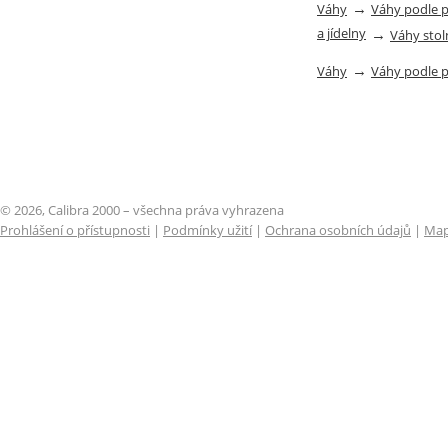
→
Váhy
Váhy podle 
a jídelny
→
Váhy stol
→
Váhy
Váhy podle 
© 2026, Calibra 2000 – všechna práva vyhrazena
Prohlášení o přístupnosti
|
Podmínky užití
|
Ochrana osobních údajů
|
Map