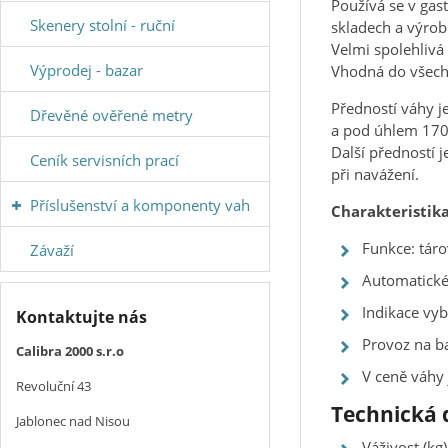
Používá se v gas
Skenery stolní - ruční
skladech a výrob
Velmi spolehlivá
Výprodej - bazar
Vhodná do všech 
Předností váhy j
Dřevěné ověřené metry
a pod úhlem 170
Další předností j
Ceník servisních prací
při navážení.
Příslušenství a komponenty vah
Charakteristika
Funkce: táro
Závaží
Automatické
Indikace vyb
Kontaktujte nás
Provoz na ba
Calibra 2000 s.r.o
V ceně váhy 
Revoluční 43
Technická 
Jablonec nad Nisou
Váživost (kg)