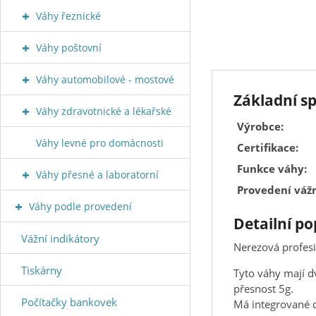
Váhy řeznické
Váhy poštovní
Váhy automobilové - mostové
Základní s
Váhy zdravotnické a lékařské
Výrobce:
Váhy levné pro domácnosti
Certifikace:
Funkce váhy:
Váhy přesné a laboratorní
Provedení vážn
Váhy podle provedení
Detailní p
Vážní indikátory
Nerezová profesi
Tiskárny
Tyto váhy mají d
přesnost 5g.
Počítačky bankovek
Má integrované d