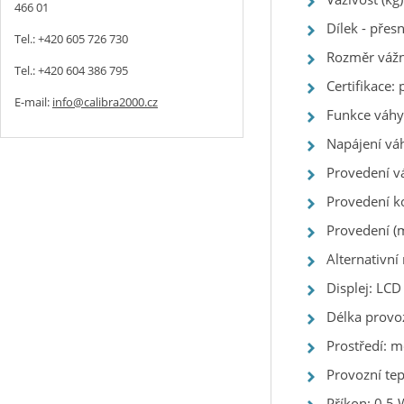
466 01
Dílek - přesn
Tel.: +420 605 726 730
Rozměr vážn
Tel.: +420 604 386 795
Certifikace:
E-mail:
info@calibra2000.cz
Funkce váhy
Napájení vá
Provedení vá
Provedení k
Provedení (m
Alternativní
Displej: LC
Délka provo
Prostředí: m
Provozní tep
Příkon: 0,5