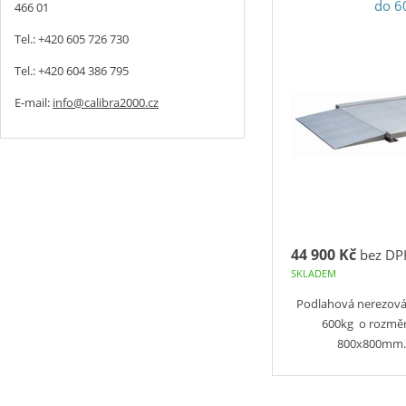
do 6
466 01
Tel.: +420 605 726 730
Tel.: +420 604 386 795
E-mail:
info@calibra2000.cz
44 900 Kč
bez DP
SKLADEM
Podlahová nerezová
600kg o rozměr
800x800mm.