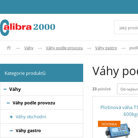
Váhy
Váhy podle provozu
Váhy gastro
podl
Váhy po
Kategorie produktů
Váhy
23
položek
Od nejlev
Váhy podle provozu
Plošinová váha 
600kg
Váhy obchodní
NOVINKA
Váhy gastro