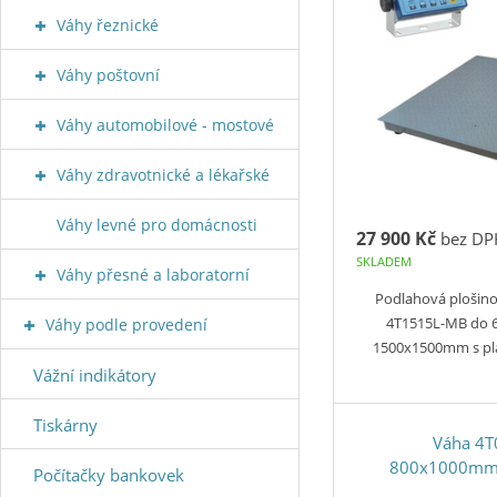
Váhy řeznické
Váhy poštovní
Váhy automobilové - mostové
Váhy zdravotnické a lékařské
Váhy levné pro domácnosti
27 900 Kč
bez DP
SKLADEM
Váhy přesné a laboratorní
Podlahová plošin
4T1515L-MB do 
Váhy podle provedení
1500x1500mm s p
Vážní indikátory
Tiskárny
Váha 4
800x1000mm,
Počítačky bankovek