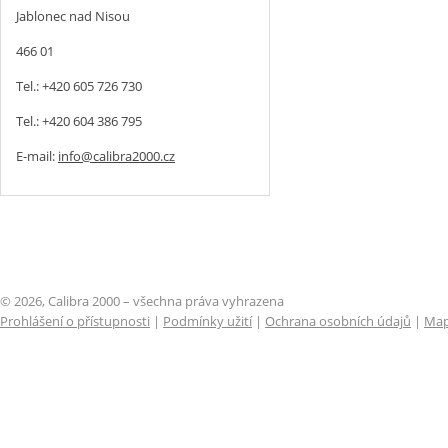
Jablonec nad Nisou
466 01
Tel.: +420 605 726 730
Tel.: +420 604 386 795
E-mail:
info@calibra2000.cz
© 2026, Calibra 2000 – všechna práva vyhrazena
Prohlášení o přístupnosti
|
Podmínky užití
|
Ochrana osobních údajů
|
Map