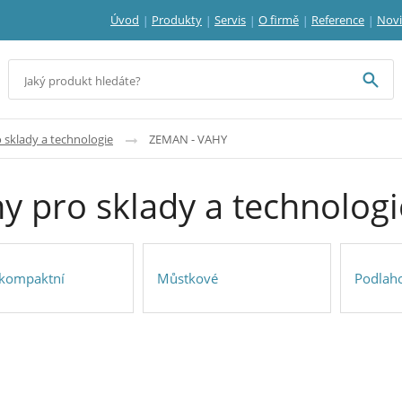
Úvod
Produkty
Servis
O firmě
Reference
Nov
 sklady a technologie
ZEMAN - VAHY
y pro sklady a technolo
 kompaktní
Můstkové
Podlah