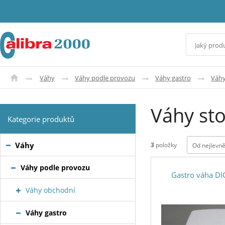
Váhy
Váhy podle provozu
Váhy gastro
Váhy
Váhy sto
Kategorie produktů
Váhy
3
položky
Od nejlevně
Váhy podle provozu
Gastro váha DI
Váhy obchodní
Váhy gastro