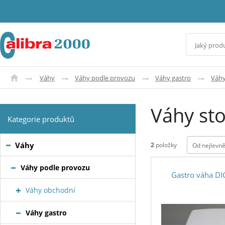
Váhy
Váhy podle provozu
Váhy gastro
Váhy
Váhy sto
Kategorie produktů
Váhy
2
položky
Od nejlevně
Váhy podle provozu
Gastro váha DI
Váhy obchodní
Váhy gastro