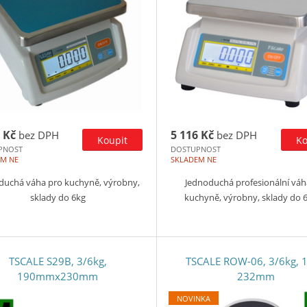
 Kč
5 116 Kč
bez DPH
bez DPH
PNOST
DOSTUPNOST
EM NE
SKLADEM NE
duchá váha pro kuchyně, výrobny,
Jednoduchá profesionální váh
sklady do 6kg
kuchyně, výrobny, sklady do 6
TSCALE S29B, 3/6kg,
TSCALE ROW-06, 3/6kg, 1
190mmx230mm
232mm
NOVINKA