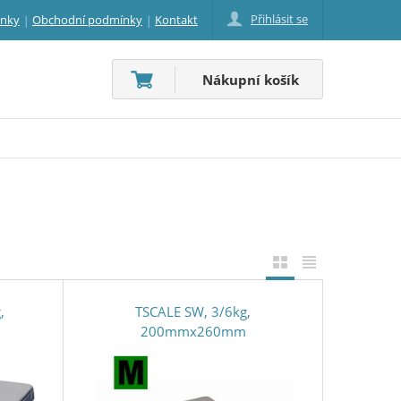
Přihlásit se
inky
Obchodní podmínky
Kontakt
Nákupní košík
,
TSCALE SW, 3/6kg,
200mmx260mm