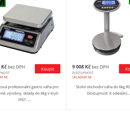
 Kč
9 008 Kč
bez DPH
bez DPH
PNOST
DOSTUPNOST
EM NE
SKLADEM NE
ová profesionální gastro váha pro
Stolní obchodní váha do 6kg R
ně, výrobny, sklady do 6kg v krytí
Dostupnost: K odeslání…
IP67. …