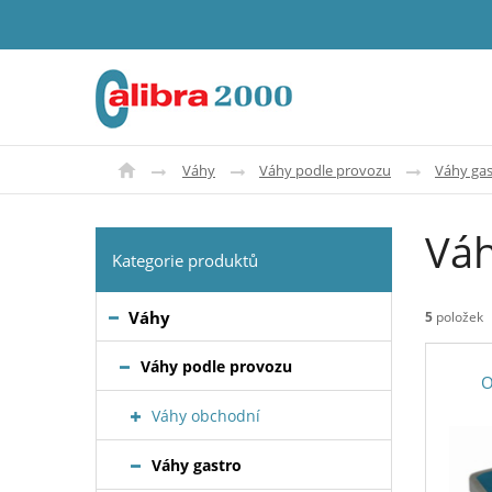
Váhy
Váhy podle provozu
Váhy gas
Váh
Kategorie produktů
Váhy
5
položek
Váhy podle provozu
O
Váhy obchodní
Váhy gastro