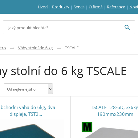
Úvod
Produkty
Servis
O firmě
Reference
Nov
tro
Váhy stolní do 6 kg
TSCALE
y stolní do 6 kg TSCALE
Od nejlevnějšího
bchodní váha do 6kg, dva
TSCALE T28-6D, 3/6kg
displeje, TST2…
190mmx230mm