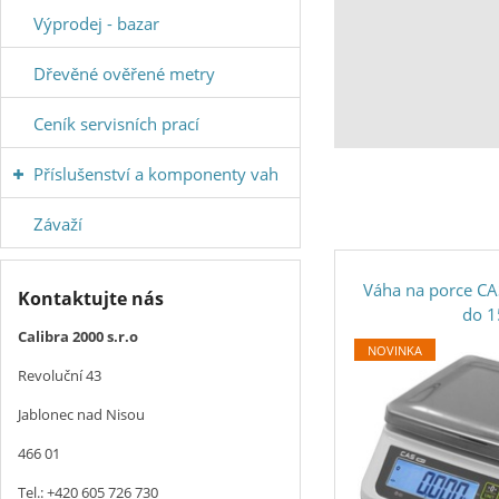
vážících
Výprodej - bazar
zařízení
Dřevěné ověřené metry
Ceník servisních prací
Příslušenství a komponenty vah
Závaží
Váha na porce CA
Kontaktujte nás
do 
Calibra 2000 s.r.o
NOVINKA
Revoluční 43
Jablonec nad Nisou
466 01
Tel.: +420 605 726 730