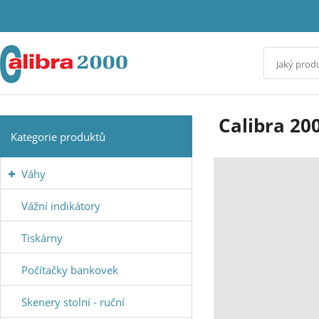
Calibra
Calibra 200
Kategorie produktů
2000
Váhy
s.r.o.
Vážní indikátory
-
Tiskárny
široký
Počítačky bankovek
výběr
Skenery stolní - ruční