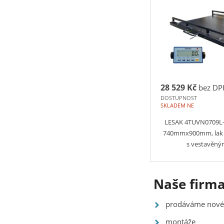
28 529 Kč
bez DP
DOSTUPNOST
SKLADEM NE
LESAK 4TUVN0709L-
740mmx900mm, lak 
s vestavěný
Naše firma
prodáváme nové 
montáže