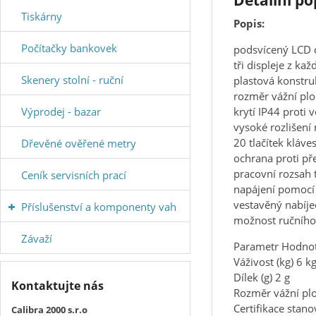
Detailní po
Tiskárny
Popis:
Počítačky bankovek
podsvícený LCD d
tři displeje z k
Skenery stolní - ruční
plastová konstru
rozměr vážní p
Výprodej - bazar
krytí IP44 proti 
vysoké rozlišení 
20 tlačítek kláve
Dřevěné ověřené metry
ochrana proti pře
pracovní rozsah 
Ceník servisních prací
napájení pomocí
vestavěný nabíjec
Příslušenství a komponenty vah
možnost ručního
Závaží
Parametr Hodno
Váživost (kg) 6 k
Dílek (g) 2 g
Kontaktujte nás
Rozměr vážní pl
Certifikace stano
Calibra 2000 s.r.o