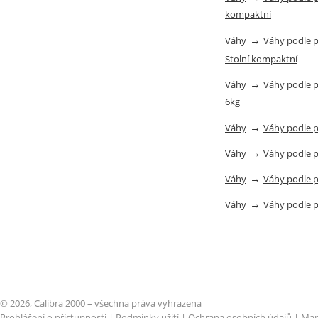
kompaktní
→
Váhy
Váhy podle 
Stolní kompaktní
→
Váhy
Váhy podle 
6kg
→
Váhy
Váhy podle 
→
Váhy
Váhy podle 
→
Váhy
Váhy podle 
→
Váhy
Váhy podle 
© 2026, Calibra 2000 – všechna práva vyhrazena
Prohlášení o přístupnosti
|
Podmínky užití
|
Ochrana osobních údajů
|
Map