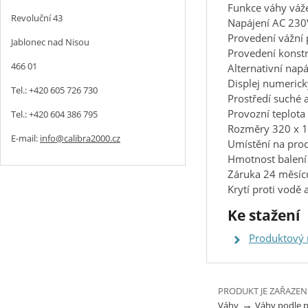
Funkce váhy vážen
Revoluční 43
Napájení AC 230
Provedení vážní 
Jablonec nad Nisou
Provedení konstr
466 01
Alternativní nap
Displej numerick
Tel.: +420 605 726 730
Prostředí suché 
Provozní teplota
Tel.: +420 604 386 795
Rozměry 320 x 
E-mail:
info@calibra2000.cz
Umístění na prod
Hmotnost balení
Záruka 24 měsíc
Krytí proti vodě 
Ke stažení
Produktový
PRODUKT JE ZAŘAZEN
→
Váhy
Váhy podle 