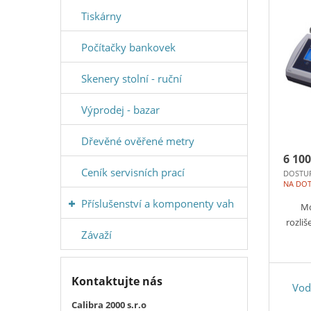
Tiskárny
Počítačky bankovek
Skenery stolní - ruční
Výprodej - bazar
Dřevěné ověřené metry
6 100
Ceník servisních prací
DOSTU
NA DO
Příslušenství a komponenty vah
Mo
rozli
Závaží
Kontaktujte nás
Vod
Calibra 2000 s.r.o