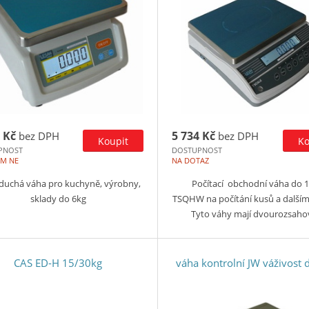
 Kč
5 734 Kč
bez DPH
bez DPH
PNOST
DOSTUPNOST
EM NE
NA DOTAZ
duchá váha pro kuchyně, výrobny,
Počítací obchodní váha do 
sklady do 6kg
TSQHW na počítání kusů a dalšími
Tyto váhy mají dvourozsah
CAS ED-H 15/30kg
váha kontrolní JW váživost 