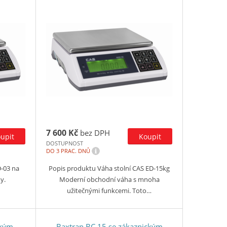
7 600 Kč
bez DPH
DOSTUPNOST
i
DO 3 PRAC. DNŮ
D-03 na
Popis produktu Váha stolní CAS ED-15kg
y.
Moderní obchodní váha s mnoha
užitečnými funkcemi. Toto…
ckým
Baxtran BC 15 se zákaznickým