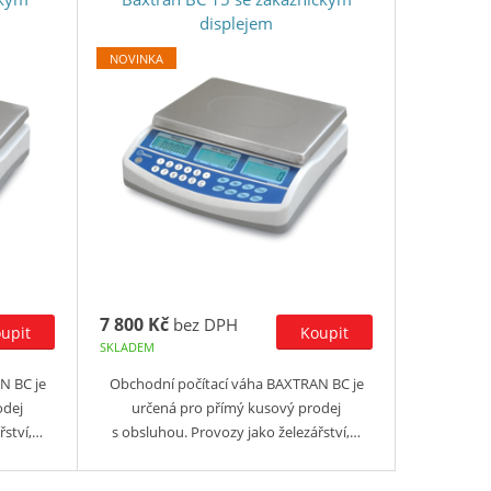
displejem
NOVINKA
7 800 Kč
bez DPH
SKLADEM
N BC je
Obchodní počítací váha BAXTRAN BC je
odej
určená pro přímý kusový prodej
řství,…
s obsluhou. Provozy jako železářství,…