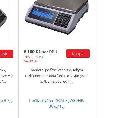
6 100 Kč
bez DPH
DOSTUPNOST
NA DOTAZ
Moderní počítací váha s vysokým
15kg
rozlišením a mnoha funkcemi. Důmyslné
 režimy.
zařízení s dobíjecím…
ové…
do 3 kg
Počítací váha TSCALE JW30HR,
30kg/1g,