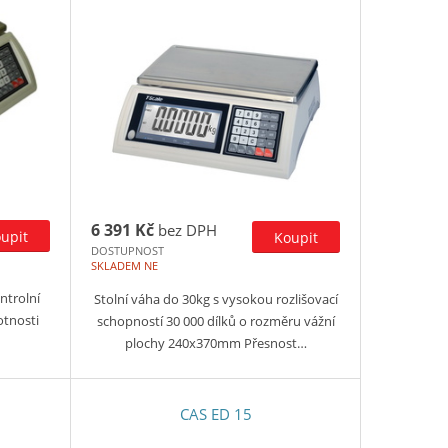
6 391 Kč
bez DPH
DOSTUPNOST
SKLADEM NE
ntrolní
Stolní váha do 30kg s vysokou rozlišovací
otnosti
schopností 30 000 dílků o rozměru vážní
plochy 240x370mm Přesnost…
CAS ED 15