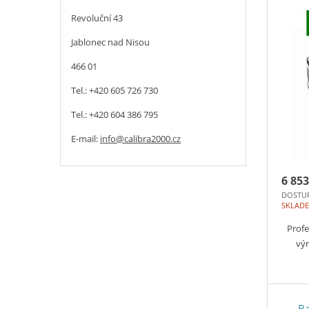
Revoluční 43
Jablonec nad Nisou
466 01
Tel.: +420 605 726 730
Tel.: +420 604 386 795
E-mail:
info@calibra2000.cz
6 853
DOSTU
SKLAD
Profe
výr
Ba