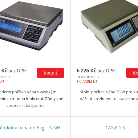
 Kč
6 226 Kč
bez DPH
bez DPH
PNOST
DOSTUPNOST
TAZ
SKLADEM NE
derní počítací váha s vysokým
Stolní počítací váha TSJW pro ko
šením a mnoha funkcemi. Důmyslné
vážení s režimem tolerance hm
zařízení s dobíjecím…
ěodolná váha do 6kg, TS-SW
CAS ED-3