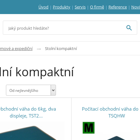
Úvod
Produkty
Servis
O firmě
Reference
Nov
jmové a expediční
Stolní kompaktní
lní kompaktní
Od nejlevnějšího
bchodní váha do 6kg, dva
Počítací obchodní váha do
displeje, TST2…
TSQHW