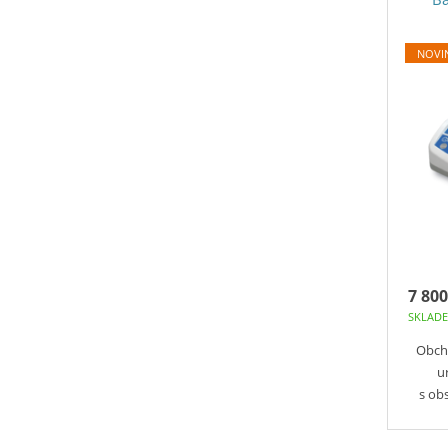
NOVI
7 800
SKLAD
Obch
u
s ob