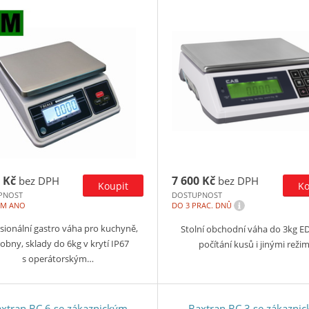
 Kč
7 600 Kč
bez DPH
bez DPH
PNOST
DOSTUPNOST
i
EM ANO
DO 3 PRAC. DNŮ
sionální gastro váha pro kuchyně,
Stolní obchodní váha do 3kg E
obny, sklady do 6kg v krytí IP67
počítání kusů i jinými režim
s operátorským…
xtran BC 6 se zákaznickým
Baxtran BC 3 se zákazni