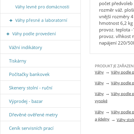
počet předvoleb
Váhy levné pro domácnosti
rozměr váž. plo
vnější rozměry
Váhy přesné a laboratorní
hmotnost 6,2 kg
provoz. teplota 
Váhy podle provedení
provoz. vlhkost
napájení 220/50
Vážní indikátory
Tiskárny
PRODUKT JE ZAŘAZEN
→
Váhy
Váhy podle 
Počítačky bankovek
→
Váhy
Váhy podle 
Skenery stolní - ruční
→
Váhy
Váhy podle 
vysoké
Výprodej - bazar
→
Váhy
Váhy podle 
Dřevěné ověřené metry
a jídelny
→
Váhy stol
Ceník servisních prací