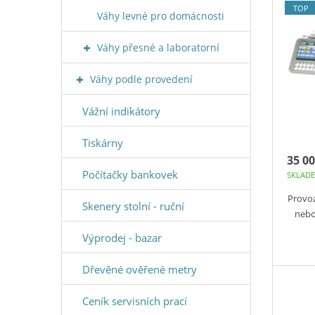
TOP
Váhy levné pro domácnosti
Váhy přesné a laboratorní
Váhy podle provedení
Vážní indikátory
Tiskárny
35 00
Počítačky bankovek
SKLAD
Provoz
Skenery stolní - ruční
nebo
Výprodej - bazar
Dřevěné ověřené metry
Ceník servisních prací