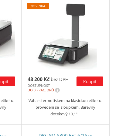
NOVINKA
48 200 Kč
bez DPH
DOSTUPNOST
i
DO 3 PRAC. DNŮ
etiketu,
Váha s termotiskem na klasickou etiketu,
evný
provedení se sloupkem. Barevný
dotekový 10,1″…
less
DIGI SM 5300 EET 6/15kg