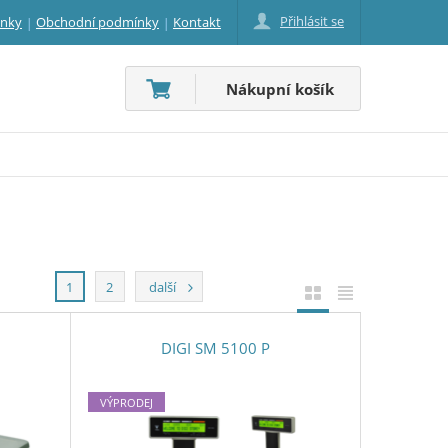
Přihlásit se
inky
Obchodní podmínky
Kontakt
Nákupní košík
1
2
další
DIGI SM 5100 P
VÝPRODEJ