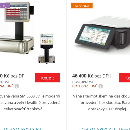
ODEJ
NOVINKA
0 Kč
46 400 Kč
bez DPH
bez DPH
PNOST
DOSTUPNOST
i
i
RAC. DNŮ
DO 3 PRAC. DNŮ
ovaná váha SM 5500 EV je moderní
Váha s termotiskem na klasickou 
covaná a velmi kvalitně provedená
provedení bez sloupku. Bar
etiketovací/účtenková…
dotekový 10,1″ displej…
Digi SM 5300 X B LL
Digi SM 5300 X P - Liner