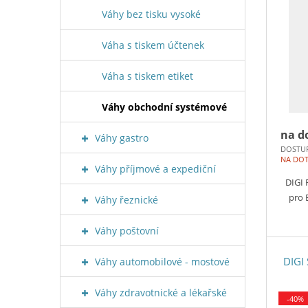
Váhy bez tisku vysoké
Váha s tiskem účtenek
Váha s tiskem etiket
Váhy obchodní systémové
na d
Váhy gastro
DOSTU
NA DO
Váhy příjmové a expediční
DIGI
pro 
Váhy řeznické
Váhy poštovní
DIGI
Váhy automobilové - mostové
Váhy zdravotnické a lékařské
-40%