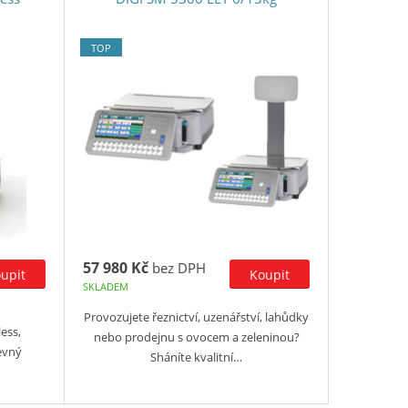
TOP
57 980 Kč
bez DPH
SKLADEM
Provozujete řeznictví, uzenářství, lahůdky
ess,
nebo prodejnu s ovocem a zeleninou?
evný
Sháníte kvalitní…