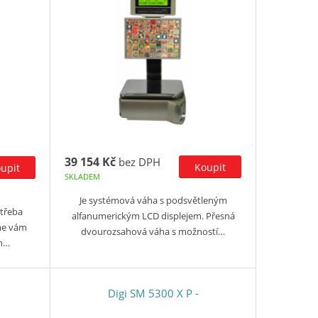
39 154 Kč
bez DPH
SKLADEM
Je systémová váha s podsvětleným
 třeba
alfanumerickým LCD displejem. Přesná
me vám
dvourozsahová váha s možností…
ah…
Digi SM 5300 X P -