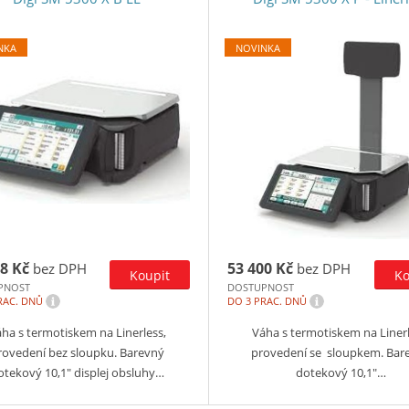
NKA
NOVINKA
8 Kč
53 400 Kč
bez DPH
bez DPH
PNOST
DOSTUPNOST
i
i
RAC. DNŮ
DO 3 PRAC. DNŮ
ha s termotiskem na Linerless,
Váha s termotiskem na Linerl
rovedení bez sloupku. Barevný
provedení se sloupkem. Bar
otekový 10,1″ displej obsluhy…
dotekový 10,1″…