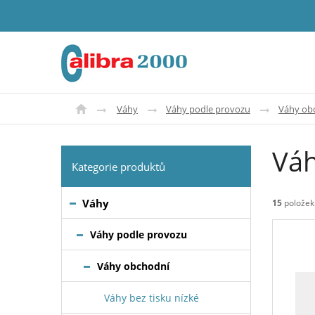
Váhy
Váhy podle provozu
Váhy ob
Váh
Kategorie produktů
Váhy
15
položek
Váhy podle provozu
Váhy obchodní
Váhy bez tisku nízké