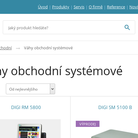
Úvod
Produkty
Servis
O firmě
Reference
Nov
chodní
Váhy obchodní systémové
y obchodní systémové
Od nejlevnějšího
DIGI RM 5800
DIGI SM 5100 B
VÝPRODEJ