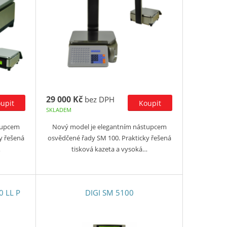
29 000 Kč
bez DPH
SKLADEM
tupcem
Nový model je elegantním nástupcem
y řešená
osvědčené řady SM 100. Prakticky řešená
…
tisková kazeta a vysoká…
0 LL P
DIGI SM 5100