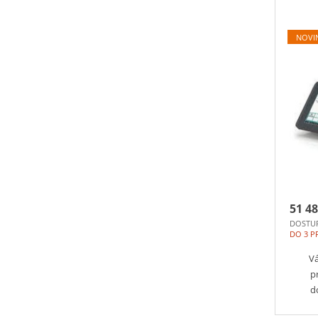
NOVI
51 48
DOSTU
DO 3 P
Vá
p
d