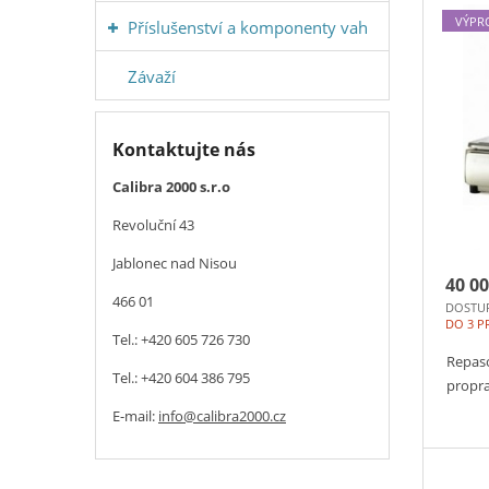
VÝPR
Příslušenství a komponenty vah
Závaží
Kontaktujte nás
Calibra 2000 s.r.o
Revoluční 43
Jablonec nad Nisou
40 00
466 01
DOSTU
DO 3 P
Tel.: +420 605 726 730
Repas
Tel.: +420 604 386 795
propra
E-mail:
info@calibra2000.cz