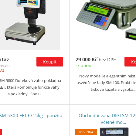
otaz
29 000 Kč
bez DPH
PNOST
SKLADEM
TAZ
Nový model je elegantním nás
 RM 5800 Doteková váho-pokladna
osvědčené řady SM 100. Praktick
EET, která kombinuje funkce váhy
tisková kazeta a vysoká
a pokladny. Spolu…
 SM 5300 EET 6/15kg - použitá
Obchodní váha DIGI SM 12
včetně mo…
NOVINKA