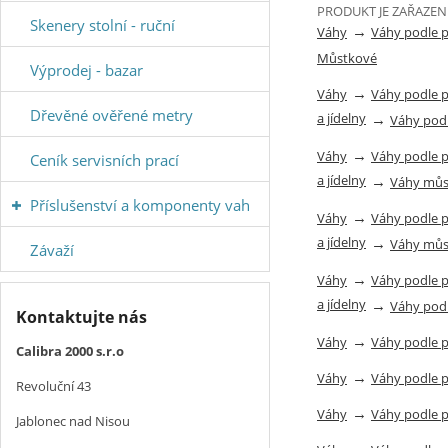
PRODUKT JE ZAŘAZEN
Skenery stolní - ruční
→
Váhy
Váhy podle 
Můstkové
Výprodej - bazar
→
Váhy
Váhy podle 
Dřevěné ověřené metry
a jídelny
→
Váhy pod
→
Váhy
Váhy podle 
Ceník servisních prací
a jídelny
→
Váhy můs
Příslušenství a komponenty vah
→
Váhy
Váhy podle 
a jídelny
→
Váhy můs
Závaží
→
Váhy
Váhy podle 
a jídelny
→
Váhy pod
Kontaktujte nás
→
Váhy
Váhy podle 
Calibra 2000 s.r.o
→
Váhy
Váhy podle 
Revoluční 43
→
Váhy
Váhy podle 
Jablonec nad Nisou