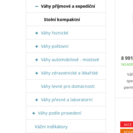
Váhy příjmové a expediční
Stolní kompaktní
Váhy řeznické
Váhy poštovní
8 991
Váhy automobilové - mostové
SKLAD
Váhy zdravotnické a lékařské
Váh
spe
Váhy levné pro domácnosti
perm
Váhy přesné a laboratorní
Váhy podle provedení
AKCE
Vážní indikátory
NOVI