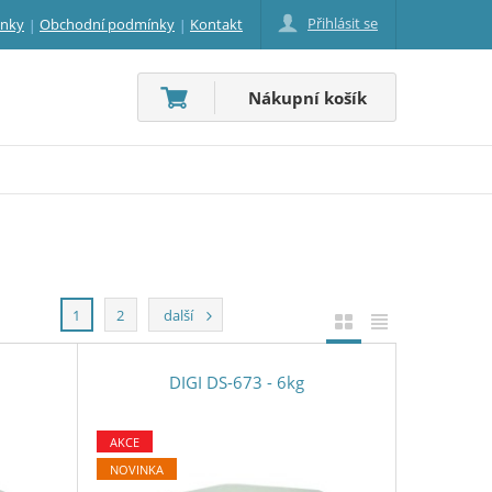
Přihlásit se
inky
Obchodní podmínky
Kontakt
Nákupní košík
1
2
další
DIGI DS-673 - 6kg
AKCE
NOVINKA