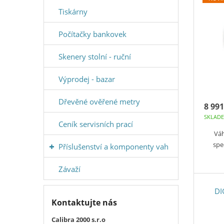
Tiskárny
Počítačky bankovek
Skenery stolní - ruční
Výprodej - bazar
Dřevěné ověřené metry
8 991
SKLAD
Ceník servisních prací
Váh
spe
Příslušenství a komponenty vah
Závaží
DI
Kontaktujte nás
Calibra 2000 s.r.o