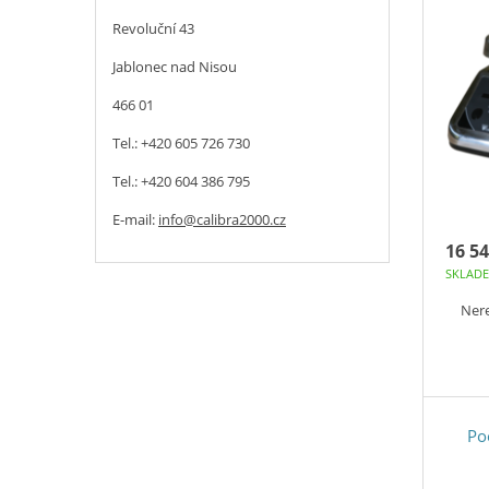
Revoluční 43
Jablonec nad Nisou
466 01
Tel.: +420 605 726 730
Tel.: +420 604 386 795
E-mail:
info@calibra2000.cz
16 54
SKLAD
Nere
Po