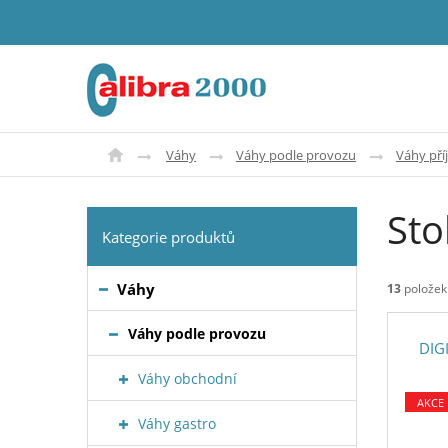
Váhy
Váhy podle provozu
Váhy pří
Sto
Kategorie produktů
Váhy
13
položek
Váhy podle provozu
DIG
Váhy obchodní
AKCE
Váhy gastro