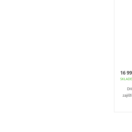
16 99
SKLAD
DI
zajiš