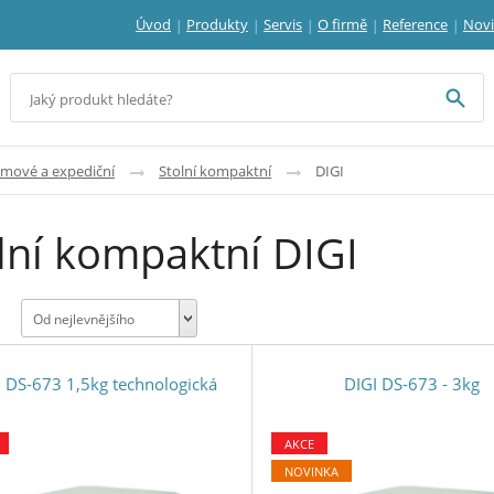
Úvod
Produkty
Servis
O firmě
Reference
Nov
jmové a expediční
Stolní kompaktní
DIGI
lní kompaktní DIGI
Od nejlevnějšího
I DS-673 1,5kg technologická
DIGI DS-673 - 3kg
AKCE
NOVINKA