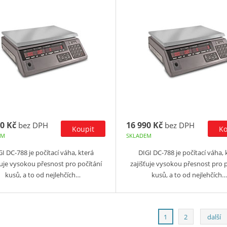
0 Kč
16 990 Kč
bez DPH
bez DPH
EM
SKLADEM
GI DC-788 je počítací váha, která
DIGI DC-788 je počítací váha, 
ťuje vysokou přesnost pro počítání
zajišťuje vysokou přesnost pro 
kusů, a to od nejlehčích…
kusů, a to od nejlehčích…
1
2
další