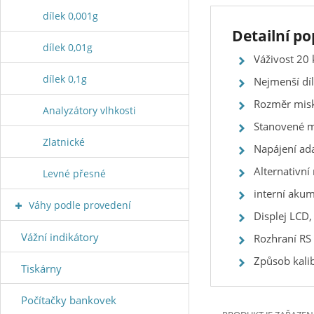
dílek 0,001g
Detailní p
dílek 0,01g
Váživost 20 
dílek 0,1g
Nejmenší díl
Rozměr mis
Analyzátory vlhkosti
Stanovené m
Zlatnické
Napájení ad
Alternativní
Levné přesné
interní akum
Váhy podle provedení
Displej LCD
Vážní indikátory
Rozhraní RS
Způsob kali
Tiskárny
Počítačky bankovek