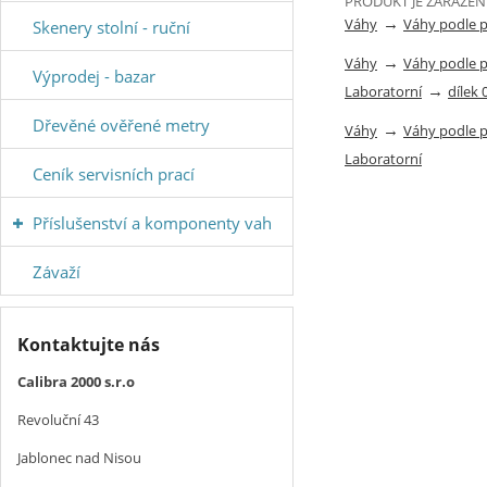
PRODUKT JE ZAŘAZEN
→
Váhy
Váhy podle 
Skenery stolní - ruční
→
Váhy
Váhy podle 
Výprodej - bazar
→
Laboratorní
dílek 
Dřevěné ověřené metry
→
Váhy
Váhy podle 
Laboratorní
Ceník servisních prací
Příslušenství a komponenty vah
Závaží
Kontaktujte nás
Calibra 2000 s.r.o
Revoluční 43
Jablonec nad Nisou