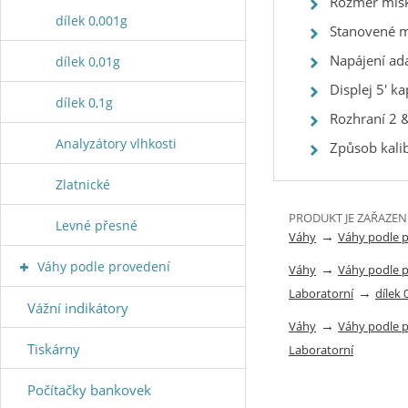
Rozměr mis
dílek 0,001g
Stanovené 
Napájení ad
dílek 0,01g
Displej 5' k
dílek 0,1g
Rozhraní 2 &
Analyzátory vlhkosti
Způsob kalib
Zlatnické
PRODUKT JE ZAŘAZEN
Levné přesné
→
Váhy
Váhy podle 
Váhy podle provedení
→
Váhy
Váhy podle 
→
Laboratorní
dílek 
Vážní indikátory
→
Váhy
Váhy podle 
Tiskárny
Laboratorní
Počítačky bankovek