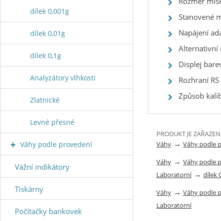
Rozměr mis
dílek 0,001g
Stanovené m
Napájení ad
dílek 0,01g
Alternativní
dílek 0,1g
Displej bar
Analyzátory vlhkosti
Rozhraní RS
Způsob kalib
Zlatnické
Levné přesné
PRODUKT JE ZAŘAZEN
→
Váhy podle provedení
Váhy
Váhy podle 
→
Váhy
Váhy podle 
Vážní indikátory
→
Laboratorní
dílek 
Tiskárny
→
Váhy
Váhy podle 
Laboratorní
Počítačky bankovek