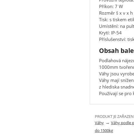
Příkon: 7 W
Rozměr š x v x 
Tisk: s tiskem eti
Umístění: na pult
Krytí: IP-54
Příslušenství: ti
Obsah bale
Podlahová nájezd
1000mm tvořenou 
Váhy jsou vyrobe
Váhy mají snížen
z hlediska snadn
Používají se pro
PRODUKT JE ZAŘAZEN
→
Váhy
Váhy podle 
do 1500kg