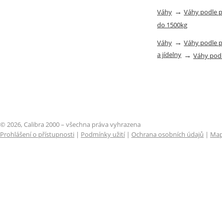
→
Váhy
Váhy podle 
do 1500kg
→
Váhy
Váhy podle 
a jídelny
→
Váhy pod
© 2026, Calibra 2000 – všechna práva vyhrazena
Prohlášení o přístupnosti
|
Podmínky užití
|
Ochrana osobních údajů
|
Map