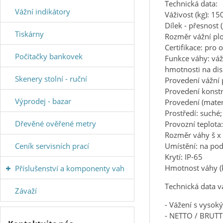
Technická data:
Vážní indikátory
Váživost (kg): 15
Dílek - přesnost 
Tiskárny
Rozměr vážní pl
Certifikace: pro 
Počítačky bankovek
Funkce váhy: váž
hmotnosti na disp
Skenery stolní - ruční
Provedení vážní p
Provedení konstr
Výprodej - bazar
Provedení (materi
Prostředí: suché
Dřevěné ověřené metry
Provozní teplota
Rozměr váhy š x 
Ceník servisních prací
Umístění: na po
Krytí: IP-65
Hmotnost váhy (k
Příslušenství a komponenty vah
Technická data v
Závaží
- Vážení s vysok
- NETTO / BRUTT