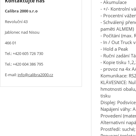
Kontaktujte nás
- Akumulace
- +/- Kontrolní v
Calibra 2000 s.r.o
- Procentní vážen
Revoluční 43
- Schválený přen
paměti ALMEM)
Jablonec nad Nisou
- Počítání (max. 
- In / Out Truck 
466 01
- Hold a Peak
Tel.: +420 605 726 730
- Ruční zadání Tá
- Kopie tisku 1,2
Tel.: +420 604 386 795
- provoz na 4x A
E-mail:
info@calibra2000.cz
Komunikace: RS2
KLÁVESNICE: Nulo
hmotnosti obalu,
tisku
Displej: Podsvíc
Napájení váhy: 
Provedení (materi
Alternativní nap
Prostředí: suché
Provozní teplota