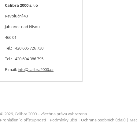
Calibra 2000 s.r.o
Revoluční 43
Jablonec nad Nisou
466 01
Tel.: +420 605 726 730
Tel.: +420 604 386 795
E-mail:
info@calibra2000.cz
© 2026, Calibra 2000 – všechna práva vyhrazena
Prohlášení o přístupnosti
|
Podmínky užití
|
Ochrana osobních údajů
|
Map