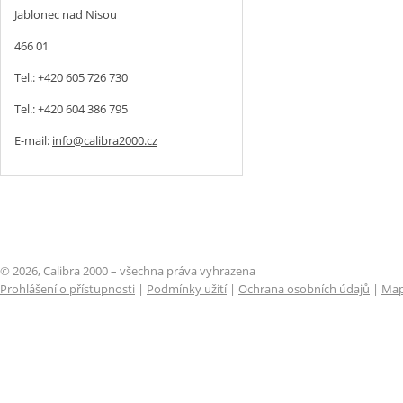
Jablonec nad Nisou
466 01
Tel.: +420 605 726 730
Tel.: +420 604 386 795
E-mail:
info@calibra2000.cz
© 2026, Calibra 2000 – všechna práva vyhrazena
Prohlášení o přístupnosti
|
Podmínky užití
|
Ochrana osobních údajů
|
Map