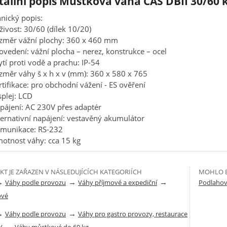
tailní popis Můstková váha CAS DBII 30/60 
nický popis:
živost: 30/60 (dílek 10/20)
ozměr vážní plochy: 360 x 460 mm
ovedení: vážní plocha – nerez, konstrukce – ocel
ytí proti vodě a prachu: IP-54
změr váhy š x h x v (mm): 360 x 580 x 765
rtifikace: pro obchodní vážení - ES ověření
splej: LCD
pájení: AC 230V přes adaptér
ternativní napájení: vestavěný akumulátor
omunikace: RS-232
otnost váhy: cca 15 kg
T JE ZAŘAZEN V NÁSLEDUJÍCÍCH KATEGORIÍCH
MOHLO B
→
→
→
Váhy podle provozu
Váhy příjmové a expediční
Podlaho
ové
→
→
Váhy podle provozu
Váhy pro gastro provozy, restaurace
y
→
Váhy můstkové do 60 kg