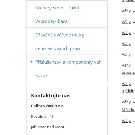
Skenery stolní - ruční
Váhy
Výprodej - bazar
Váhy
Váhy
Dřevěné ověřené metry
Váhy
Ceník servisních prací
Váhy
Příslušenství a komponenty vah
Váhy
přepra
Závaží
Váhy
a jídeln
Kontaktujte nás
Váhy
Calibra 2000 s.r.o
Můstk
Revoluční 43
Váhy
Jablonec nad Nisou