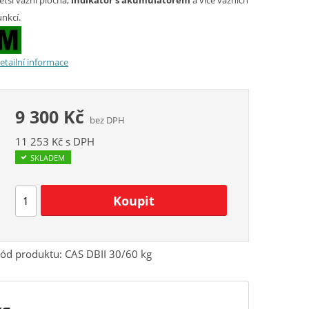
ětší vážní plocha,
indikátor s akumulátorem
a více vážních
unkcí.
etailní informace
9 300 Kč
bez DPH
11 253 Kč s DPH
SKLADEM
ód produktu:
CAS DBII 30/60 kg