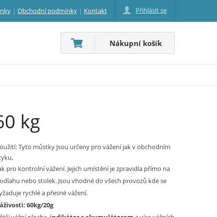
Přihlásit se
inky
Obchodní podmínky
Kontakt
Nákupní košík
60 kg
oužití: Tyto můstky jsou určeny pro vážení jak v obchodním
tyku,
ak pro kontrolní vážení. Jejich umístění je zpravidla přímo na
odlahu nebo stolek. Jsou vhodné do všech provozů kde se
yžaduje rychlé a přesné vážení.
áživosti: 60kg/20g