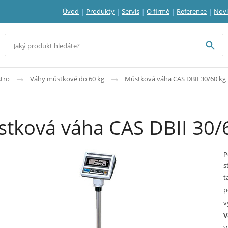
Úvod
Produkty
Servis
O firmě
Reference
Nov
tro
Váhy můstkové do 60 kg
Můstková váha CAS DBII 30/60 kg
tková váha CAS DBII 30/
P
s
t
p
v
V