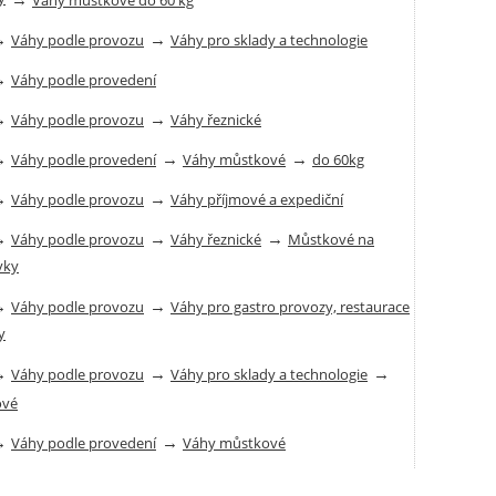
→
→
Váhy podle provozu
Váhy pro sklady a technologie
→
Váhy podle provedení
→
→
Váhy podle provozu
Váhy řeznické
→
→
→
Váhy podle provedení
Váhy můstkové
do 60kg
→
→
Váhy podle provozu
Váhy příjmové a expediční
→
→
→
Váhy podle provozu
Váhy řeznické
Můstkové na
vky
→
→
Váhy podle provozu
Váhy pro gastro provozy, restaurace
y
→
→
→
Váhy podle provozu
Váhy pro sklady a technologie
ové
→
→
Váhy podle provedení
Váhy můstkové