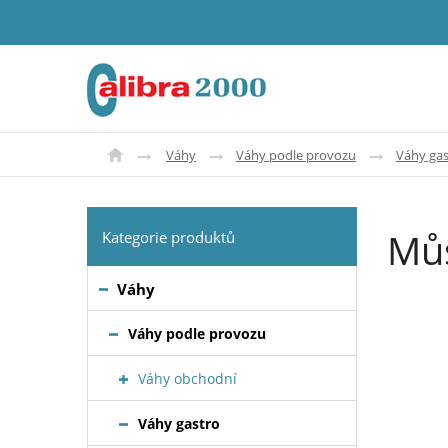
Váhy
Váhy podle provozu
Váhy gas
Můs
Kategorie produktů
Váhy
Váhy podle provozu
Váhy obchodní
Váhy gastro