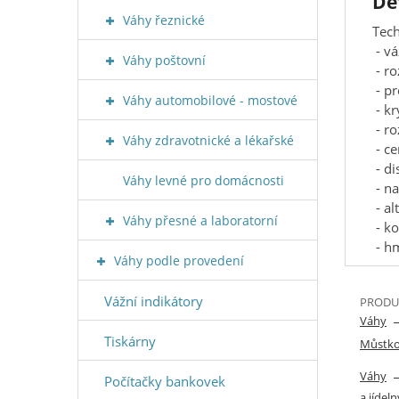
De
Váhy řeznické
Tech
- vá
Váhy poštovní
- r
- pr
Váhy automobilové - mostové
- kr
- ro
Váhy zdravotnické a lékařské
- ce
- di
Váhy levné pro domácnosti
- na
- al
Váhy přesné a laboratorní
- k
- hm
Váhy podle provedení
Vážní indikátory
PRODUK
Váhy
Tiskárny
Můstk
Váhy
Počítačky bankovek
a jídeln