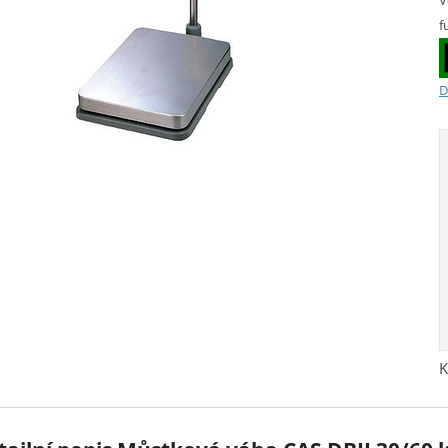
V
f
D
K