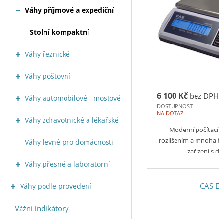
Váhy příjmové a expediční
Stolní kompaktní
Váhy řeznické
Váhy poštovní
6 100 Kč
bez DPH
Váhy automobilové - mostové
DOSTUPNOST
NA DOTAZ
Váhy zdravotnické a lékařské
Moderní počítac
rozlišením a mnoha
Váhy levné pro domácnosti
zařízení s 
Váhy přesné a laboratorní
CAS 
Váhy podle provedení
Vážní indikátory