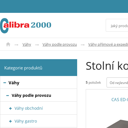
Váhy
Váhy podle provozu
Váhy příjmové a expedi
Stolní 
Kategorie produktů
Váhy
5
položek
Od nejlevně
Váhy podle provozu
CAS ED-
Váhy obchodní
Váhy gastro