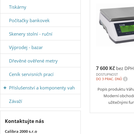
Tiskárny
Počítačky bankovek
Skenery stolní - ruční
Výprodej - bazar
Dřevěné ověřené metry
7 600 Kč
bez DPH
Ceník servisních prací
DOSTUPNOST
i
DO 3 PRAC. DNŮ
Příslušenství a komponenty vah
Popis produktu Váha
Moderní obchod
Závaží
užitečnými fu
Kontaktujte nás
Calibra 2000 s.r.o