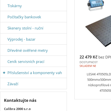
Tiskárny
Počítačky bankovek
Skenery stolní - ruční
Výprodej - bazar
Dřevěné ověřené metry
22 479 Kč
bez DP
Ceník servisních prací
DOSTUPNOST
SKLADEM NE
Příslušenství a komponenty vah
LESAK 4T0505LD
500mmx500mm, 
Závaží
nízkoprofilové
4T050
Kontaktujte nás
Calibra 2000 s.r.o