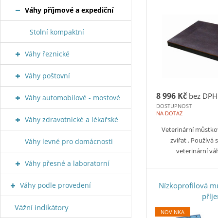
Váhy příjmové a expediční
Stolní kompaktní
Váhy řeznické
Váhy poštovní
8 996 Kč
bez DPH
Váhy automobilové - mostové
DOSTUPNOST
NA DOTAZ
Váhy zdravotnické a lékařské
Veterinární můstko
zvířat . Používá s
Váhy levné pro domácnosti
veterinární v
Váhy přesné a laboratorní
Váhy podle provedení
Nízkoprofilová m
příj
Vážní indikátory
NOVINKA