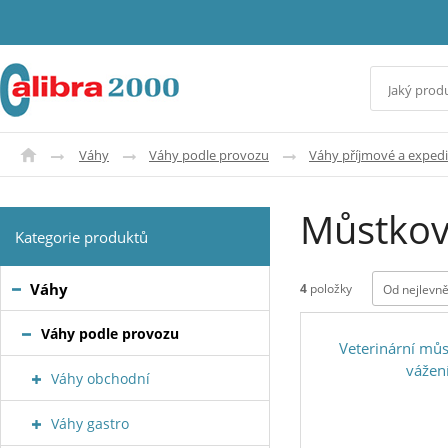
Váhy
Váhy podle provozu
Váhy příjmové a expedi
Můstkov
Kategorie produktů
Váhy
4
položky
Od nejlevně
Váhy podle provozu
Veterinární mů
vážen
Váhy obchodní
Váhy gastro